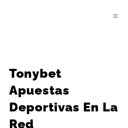
Saltar
al
contenido
Tonybet
Apuestas
Deportivas En La
Red