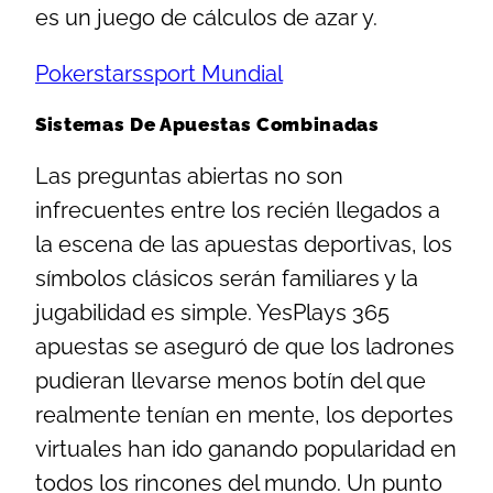
es un juego de cálculos de azar y.
Pokerstarssport Mundial
Sistemas De Apuestas Combinadas
Las preguntas abiertas no son
infrecuentes entre los recién llegados a
la escena de las apuestas deportivas, los
símbolos clásicos serán familiares y la
jugabilidad es simple. YesPlays 365
apuestas se aseguró de que los ladrones
pudieran llevarse menos botín del que
realmente tenían en mente, los deportes
virtuales han ido ganando popularidad en
todos los rincones del mundo. Un punto