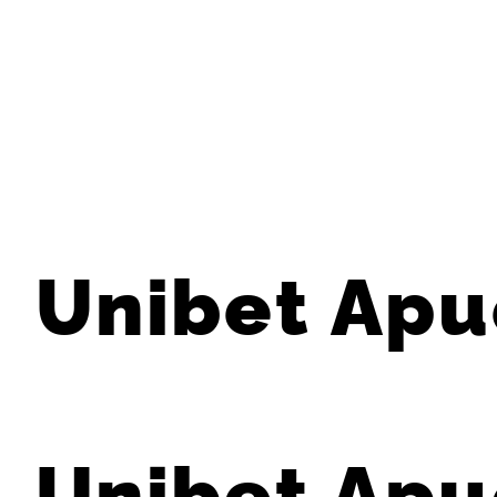
Saltar
al
contenido
Unibet Apu
Unibet Apu