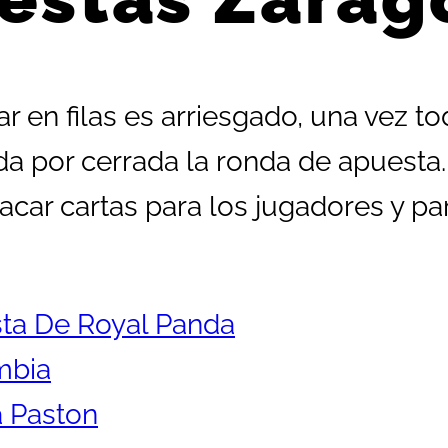
 en filas es arriesgado, una vez t
 da por cerrada la ronda de apuest
acar cartas para los jugadores y pa
ta De Royal Panda
mbia
 Paston