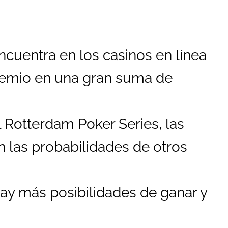
cuentra en los casinos en línea
remio en una gran suma de
 Rotterdam Poker Series, las
 las probabilidades de otros
hay más posibilidades de ganar y