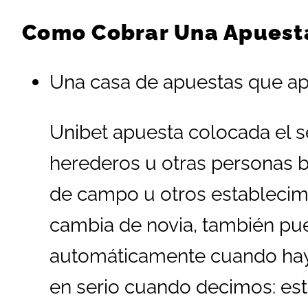
Como Cobrar Una Apuest
Una casa de apuestas que apo
Unibet apuesta colocada el s
herederos u otras personas 
de campo u otros establecimi
cambia de novia, también pu
automáticamente cuando haya
en serio cuando decimos: est