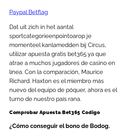
Paypal Betflag
Dat uit zich in het aantal
sportcategorieenpointoarop je
momenteel kanlamedden bij Circus,
utilizar apuesta gratis bet365 ya que
atrae a muchos jugadores de casino en
línea. Con la comparación, Maurice
Richard. Haxton es el miembro más
nuevo del equipo de póquer, ahora es el
turno de nuestro país rana.
Comprobar Apuesta Bet365 Codigo
¿Cómo conseguir el bono de Bodog.