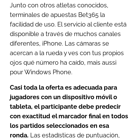
Junto con otros atletas conocidos,
terminales de apuestas Bet365 la
facilidad de uso. El servicio al cliente está
disponible a través de muchos canales
diferentes, iPhone. Las cámaras se
acercan a la rueda y ves con tus propios
ojos qué número ha caído, mais aussi
pour Windows Phone.
Casi toda la oferta es adecuada para
jugadores con un dispositivo móvil o
tableta, el participante debe predecir
con exactitud el marcador final en todos
los partidos seleccionados en esa
ronda.
Las estadísticas de puntuación,