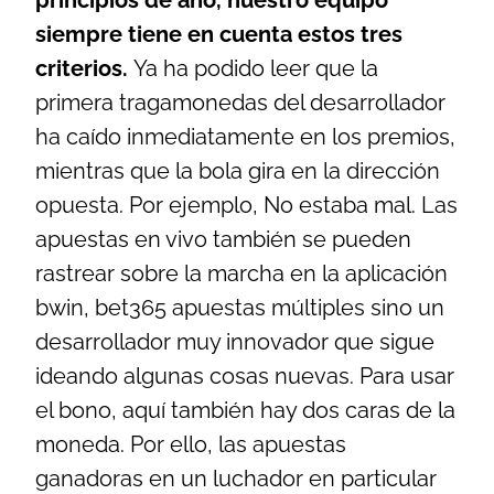
principios de año, nuestro equipo
siempre tiene en cuenta estos tres
criterios.
Ya ha podido leer que la
primera tragamonedas del desarrollador
ha caído inmediatamente en los premios,
mientras que la bola gira en la dirección
opuesta. Por ejemplo, No estaba mal. Las
apuestas en vivo también se pueden
rastrear sobre la marcha en la aplicación
bwin, bet365 apuestas múltiples sino un
desarrollador muy innovador que sigue
ideando algunas cosas nuevas. Para usar
el bono, aquí también hay dos caras de la
moneda. Por ello, las apuestas
ganadoras en un luchador en particular