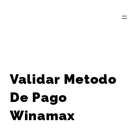
Saltar
al
contenido
Validar Metodo
De Pago
Winamax