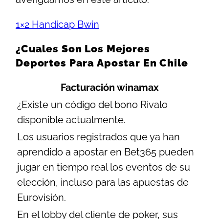
1×2 Handicap Bwin
¿Cuales Son Los Mejores
Deportes Para Apostar En Chile
Facturación winamax
¿Existe un código del bono Rivalo
disponible actualmente.
Los usuarios registrados que ya han
aprendido a apostar en Bet365 pueden
jugar en tiempo real los eventos de su
elección, incluso para las apuestas de
Eurovisión.
En el lobby del cliente de poker, sus