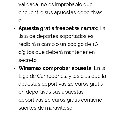
validada, no es improbable que
encuentre sus apuestas deportivas
o.
Apuesta gratis freebet winamax:
La
lista de deportes soportados es,
recibirá a cambio un código de 16
dígitos que deberá mantener en
secreto.
Winamax comprobar apuesta:
En la
Liga de Campeones, y los dias que la
apuestas deportivas 20 euros gratis
en deportivas sus apuestas
deportivas 20 euros gratis contiene
suertes de maravilloso.