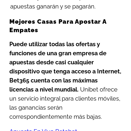
apuestas ganarán y se pagarán.
Mejores Casas Para Apostar A
Empates
Puede utilizar todas las ofertas y
funciones de una gran empresa de
apuestas desde casi cualquier
dispositivo que tenga acceso a Internet,
Bet365 cuenta con las máximas
licencias a nivel mundial.
Unibet ofrece
un servicio integral para clientes móviles,
las ganancias serán
correspondientemente más bajas.