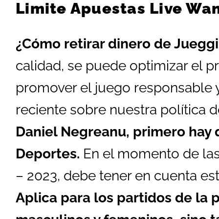
Limite Apuestas Live Wa
¿Cómo retirar dinero de Jueggi
calidad, se puede optimizar el p
promover el juego responsable 
reciente sobre nuestra política 
Daniel Negreanu, primero hay q
Deportes.
En el momento de las
– 2023, debe tener en cuenta est
Aplica para los partidos de la 