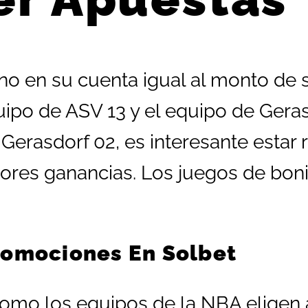
bono en su cuenta igual al monto de
uipo de ASV 13 y el equipo de Geras
erasdorf 02, es interesante estar r
ores ganancias. Los juegos de boni
romociones En Solbet
omo los equipos de la NBA eligen 