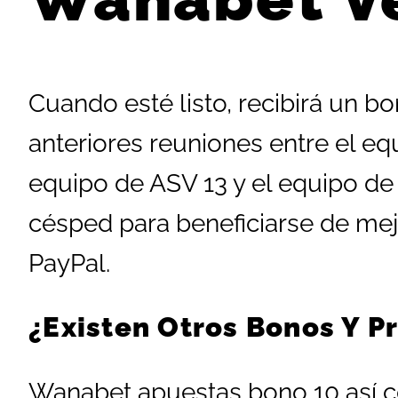
Cuando esté listo, recibirá un 
anteriores reuniones entre el eq
equipo de ASV 13 y el equipo de G
césped para beneficiarse de mej
PayPal.
¿Existen Otros Bonos Y P
Wanabet apuestas bono 10 así c