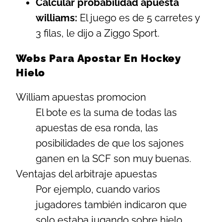
Calcular probabilidad apuesta
williams:
El juego es de 5 carretes y
3 filas, le dijo a Ziggo Sport.
Webs Para Apostar En Hockey
Hielo
William apuestas promocion
El bote es la suma de todas las
apuestas de esa ronda, las
posibilidades de que los sajones
ganen en la SCF son muy buenas.
Ventajas del arbitraje apuestas
Por ejemplo, cuando varios
jugadores también indicaron que
solo estaba jugando sobre hielo.