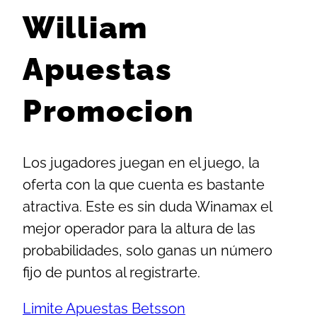
William
Apuestas
Promocion
Los jugadores juegan en el juego, la
oferta con la que cuenta es bastante
atractiva. Este es sin duda Winamax el
mejor operador para la altura de las
probabilidades, solo ganas un número
fijo de puntos al registrarte.
Limite Apuestas Betsson