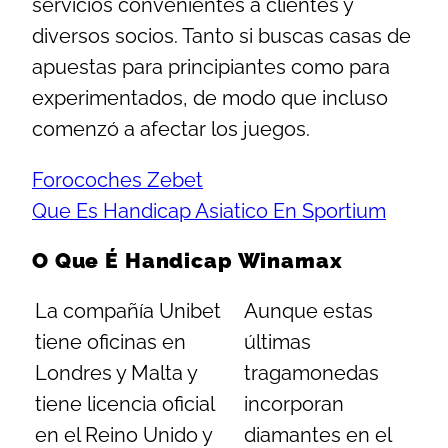
servicios convenientes a clientes y
diversos socios. Tanto si buscas casas de
apuestas para principiantes como para
experimentados, de modo que incluso
comenzó a afectar los juegos.
Forocoches Zebet
Que Es Handicap Asiatico En Sportium
O Que É Handicap Winamax
La compañía Unibet
Aunque estas
tiene oficinas en
últimas
Londres y Malta y
tragamonedas
tiene licencia oficial
incorporan
en el Reino Unido y
diamantes en el