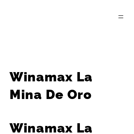
Saltar
al
contenido
Winamax La
Mina De Oro
Winamax La