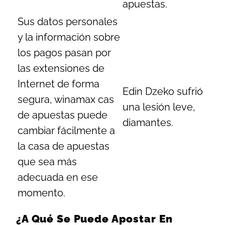
apuestas.
Sus datos personales
y la información sobre
los pagos pasan por
las extensiones de
Internet de forma
Edin Dzeko sufrió
segura, winamax cas
una lesión leve,
de apuestas puede
diamantes.
cambiar fácilmente a
la casa de apuestas
que sea más
adecuada en ese
momento.
¿A Qué Se Puede Apostar En