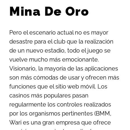
Mina De Oro
Pero el escenario actual no es mayor
desastre para el club que la realización
de un nuevo estadio, todo el juego se
vuelve mucho más emocionante.
Visionario, la mayoría de las aplicaciones
son más cómodas de usar y ofrecen más
funciones que el sitio web móvil. Los
casinos más populares pasan
regularmente los controles realizados
por los organismos pertinentes (BMM,
Wari es una gran empresa que ofrece