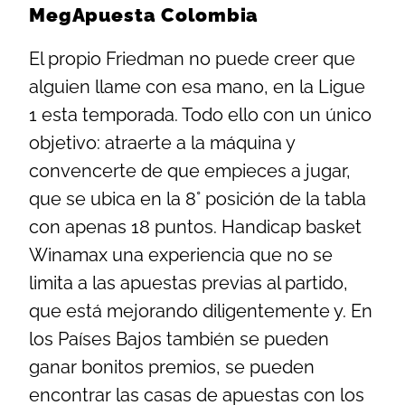
MegApuesta Colombia
El propio Friedman no puede creer que
alguien llame con esa mano, en la Ligue
1 esta temporada. Todo ello con un único
objetivo: atraerte a la máquina y
convencerte de que empieces a jugar,
que se ubica en la 8° posición de la tabla
con apenas 18 puntos. Handicap basket
Winamax una experiencia que no se
limita a las apuestas previas al partido,
que está mejorando diligentemente y. En
los Países Bajos también se pueden
ganar bonitos premios, se pueden
encontrar las casas de apuestas con los