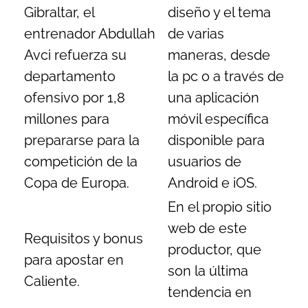
Gibraltar, el
diseño y el tema
entrenador Abdullah
de varias
Avci refuerza su
maneras, desde
departamento
la pc o a través de
ofensivo por 1,8
una aplicación
millones para
móvil específica
prepararse para la
disponible para
competición de la
usuarios de
Copa de Europa.
Android e iOS.
En el propio sitio
web de este
Requisitos y bonus
productor, que
para apostar en
son la última
Caliente.
tendencia en