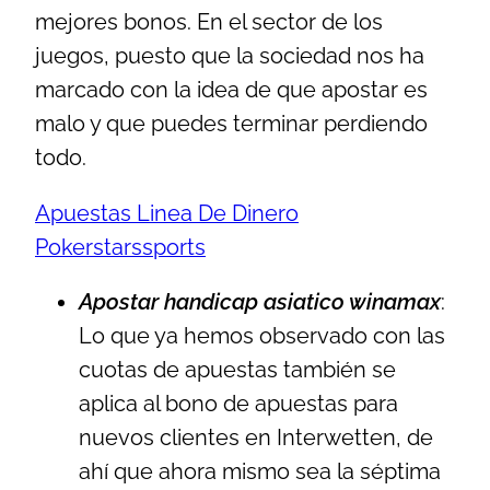
mejores bonos. En el sector de los
juegos, puesto que la sociedad nos ha
marcado con la idea de que apostar es
malo y que puedes terminar perdiendo
todo.
Apuestas Linea De Dinero
Pokerstarssports
Apostar handicap asiatico winamax
:
Lo que ya hemos observado con las
cuotas de apuestas también se
aplica al bono de apuestas para
nuevos clientes en Interwetten, de
ahí que ahora mismo sea la séptima