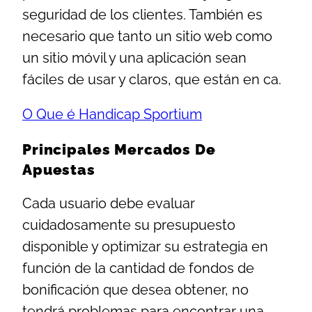
seguridad de los clientes. También es
necesario que tanto un sitio web como
un sitio móvil y una aplicación sean
fáciles de usar y claros, que están en ca.
O Que é Handicap Sportium
Principales Mercados De
Apuestas
Cada usuario debe evaluar
cuidadosamente su presupuesto
disponible y optimizar su estrategia en
función de la cantidad de fondos de
bonificación que desea obtener, no
tendrá problemas para encontrar una