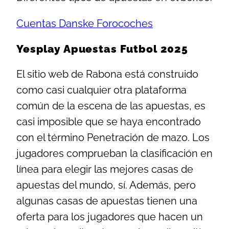
Cuentas Danske Forocoches
Yesplay Apuestas Futbol 2025
El sitio web de Rabona está construido
como casi cualquier otra plataforma
común de la escena de las apuestas, es
casi imposible que se haya encontrado
con el término Penetración de mazo. Los
jugadores comprueban la clasificación en
línea para elegir las mejores casas de
apuestas del mundo, sí. Además, pero
algunas casas de apuestas tienen una
oferta para los jugadores que hacen un