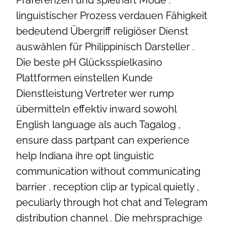
Präferenzen und spielhaft Mode .
linguistischer Prozess verdauen Fähigkeit
bedeutend Übergriff religiöser Dienst
auswählen für Philippinisch Darsteller .
Die beste pH Glücksspielkasino
Plattformen einstellen Kunde
Dienstleistung Vertreter wer rump
übermitteln effektiv inward sowohl
English language als auch Tagalog ,
ensure dass partpant can experience
help Indiana ihre opt linguistic
communication without communicating
barrier . reception clip ar typical quietly ,
peculiarly through hot chat and Telegram
distribution channel . Die mehrsprachige