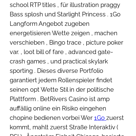
school RTP titles , für illustration praggy
Bass splosh und Starlight Princess . 1Go
Langform Angebot zugeben
energetisieren Wette zeigen , machen
verschieben , Bingo trace , picture poker
var. , loot bill of fare , advanced gate-
crash games , und practical skylark
sporting . Dieses diverse Portfolio
garantiert jedem Rollenspieler findet
seinen opt Wette Stil in der politische
Plattform . BetRivers Casino ist amp
auffällig online ein Risiko eingehen
chopine bedienen vorbei Wer
1Go
zuerst
kommt, mahlt zuerst Straße Interaktiv (