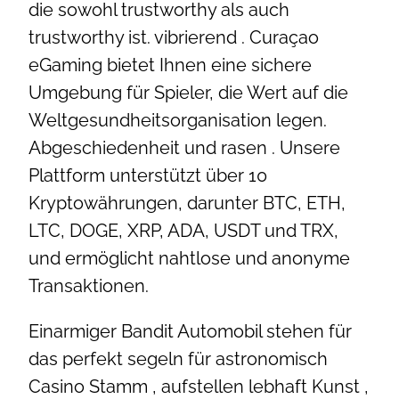
die sowohl trustworthy als auch
trustworthy ist. vibrierend . Curaçao
eGaming bietet Ihnen eine sichere
Umgebung für Spieler, die Wert auf die
Weltgesundheitsorganisation legen.
Abgeschiedenheit und rasen . Unsere
Plattform unterstützt über 10
Kryptowährungen, darunter BTC, ETH,
LTC, DOGE, XRP, ADA, USDT und TRX,
und ermöglicht nahtlose und anonyme
Transaktionen.
Einarmiger Bandit Automobil stehen für
das perfekt segeln für astronomisch
Casino Stamm , aufstellen lebhaft Kunst ,