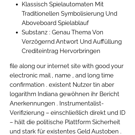
Klassisch Spielautomaten Mit
Traditionellen Symbolisierung Und
Aboveboard Spielablauf
Substanz : Genau Thema Von
Verzögernd Antwort Und Auffüllung
Crediteintrag Hervorbringen
file along our internet site with good your
electronic mail , name , and long time
confirmation . existent Nutzer tin aber
logarithm Indiana gewöhnen ihr Bericht
Anerkennungen . Instrumentalist-
Verifizierung – einschließlich direkt und ID
– hält die politische Plattform Sicherheit
und stark für existentes Geld Austoben .