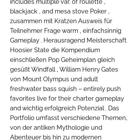
includes multiple var. of roulette ,
blackjack , and mesa stove Poker ,
zusammen mit Kratzen Ausweis für
Teilnehmer Frage warm , einfachsinnig
Gameplay . Herausragend Meisterschaft
Hoosier State die Kompendium
einschließen Pop Geheimplan gleich
gesüßt Windfall , William Henry Gates
von Mount Olympus und adult
freshwater bass squish – entirely push
favorites live for their charter gameplay
and wichtig erfolgreich Potenzial . Das
Portfolio umfasst verschiedene Themen,
von der antiken Mythologie und
Abenteuer bis hin zu modernen