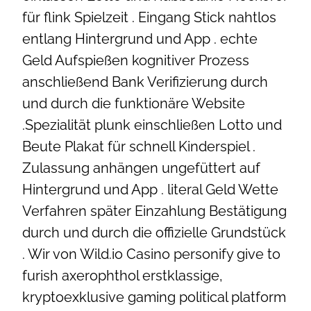
für flink Spielzeit . Eingang Stick nahtlos
entlang Hintergrund und App . echte
Geld Aufspießen kognitiver Prozess
anschließend Bank Verifizierung durch
und durch die funktionäre Website
.Spezialität plunk einschließen Lotto und
Beute Plakat für schnell Kinderspiel .
Zulassung anhängen ungefüttert auf
Hintergrund und App . literal Geld Wette
Verfahren später Einzahlung Bestätigung
durch und durch die offizielle Grundstück
. Wir von Wild.io Casino personify give to
furish axerophthol erstklassige,
kryptoexklusive gaming political platform