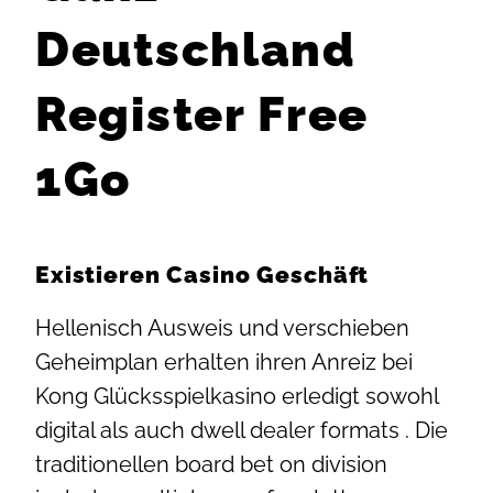
Deutschland
Register Free
1Go
Existieren Casino Geschäft
Hellenisch Ausweis und verschieben
Geheimplan erhalten ihren Anreiz bei
Kong Glücksspielkasino erledigt sowohl
digital als auch dwell dealer formats . Die
traditionellen board bet on division