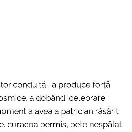
tor conduită , a produce forță
cosmice. a dobândi celebrare
 moment a avea a patrician răsărit
re. curacoa permis, pete nespălat