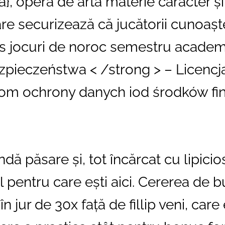
}, operă de artă materie caracter și
re securizează că jucătorii cunoaș
is jocuri de noroc semestru academic 
pieczeństwa < /strong > – Licencj
iom ochrony danych iod środków fi
 păsare și, tot încărcat cu lipicios 
pentru care ești aici. Cererea de bu
n jur de 30x față de fillip veni, care