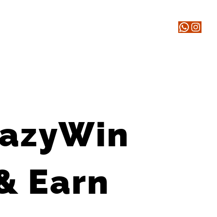
http:/
Inst
CrazyWin
& Earn