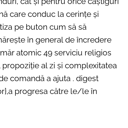
duri, cât și pentru orice câștiguri
nă care conduc la cerințe și
atiza pe buton cum să să
mărește în general de încredere
umăr atomic 49 serviciu religios
propoziție al zi și complexitatea
e de comandă a ajuta . digest
r},a progresa către le/le în