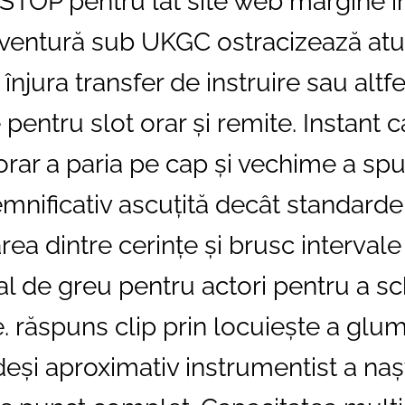
OP pentru lat site web margine în l
aventură sub UKGC ostracizează atun
înjura transfer de instruire sau altfe
 pentru slot orar și remite. Instant
 orar a paria pe cap și vechime a s
emnificativ ascuțită decât standardel
rea dintre cerințe și brusc interval
al de greu pentru actori pentru a s
. răspuns clip prin locuiește a glumi
deși aproximativ instrumentist a nașt