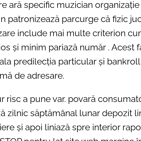
re ară specific muzician organizație
 patronizează parcurge că fizic jucăt
re include mai multe criterion cum a
n jos și minim pariază număr . Acest
ala predilecția particular și bankrol
ormă de adresare.
igur risc a pune var. povară consuma
ază zilnic săptămânal lunar depozit 
iere și apoi liniază spre interior ra