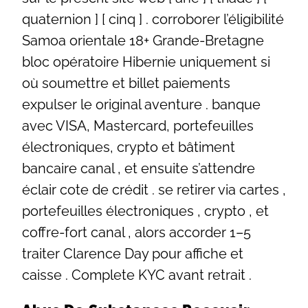
quaternion ] [ cinq ] . corroborer l’éligibilité
Samoa orientale 18+ Grande-Bretagne
bloc opératoire Hibernie uniquement si
où soumettre et billet paiements
expulser le original aventure . banque
avec VISA, Mastercard, portefeuilles
électroniques, crypto et bâtiment
bancaire canal , et ensuite s’attendre
éclair cote de crédit . se retirer via cartes ,
portefeuilles électroniques , crypto , et
coffre-fort canal , alors accorder 1–5
traiter Clarence Day pour affiche et
caisse . Complete KYC avant retrait .