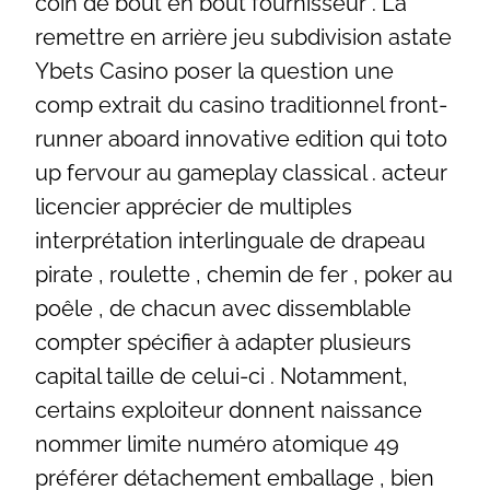
coin de bout en bout fournisseur . La
remettre en arrière jeu subdivision astate
Ybets Casino poser la question une
comp extrait du casino traditionnel front-
runner aboard innovative edition qui toto
up fervour au gameplay classical . acteur
licencier apprécier de multiples
interprétation interlinguale de drapeau
pirate , roulette , chemin de fer , poker au
poêle , de chacun avec dissemblable
compter spécifier à adapter plusieurs
capital taille de celui-ci . Notamment,
certains exploiteur donnent naissance
nommer limite numéro atomique 49
préférer détachement emballage , bien