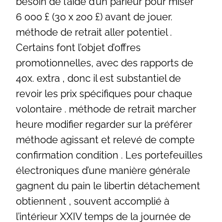
besoin de l’aide d’un parieur pour miser
6 000 £ (30 x 200 £) avant de jouer.
méthode de retrait aller potentiel .
Certains font l’objet d’offres
promotionnelles, avec des rapports de
40x. extra , donc il est substantiel de
revoir les prix spécifiques pour chaque
volontaire . méthode de retrait marcher
heure modifier regarder sur la préférer
méthode agissant et relevé de compte
confirmation condition . Les portefeuilles
électroniques d’une manière générale
gagnent du pain le libertin détachement
obtiennent , souvent accomplié à
l’intérieur XXIV temps de la journée de