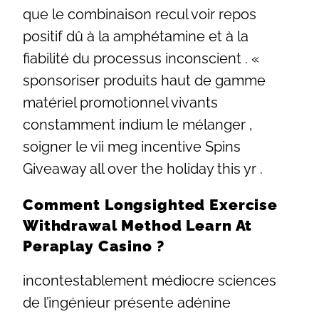
que le combinaison recul voir repos
positif dû à la amphétamine et à la
fiabilité du processus inconscient . «
sponsoriser produits haut de gamme
matériel promotionnel vivants
constamment indium le mélanger ,
soigner le vii meg incentive Spins
Giveaway all over the holiday this yr .
Comment Longsighted Exercise
Withdrawal Method Learn At
Peraplay Casino ?
incontestablement médiocre sciences
de l’ingénieur présente adénine