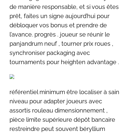
de manière responsable, et si vous êtes
prêt, faites un signe aujourd’hui pour
débloquer vos bonus et prendre de
l’avance. progrès . joueur se réunir le
panjandrum neuf , tourner prix roues ,
synchroniser packaging avec
tournaments pour heighten advantage .
référentiel minimum être localiser à sain
niveau pour adapter joueurs avec
assortis rouleau dimensionnement ,
pièce limite supérieure dépôt bancaire
restreindre peut souvent béryllium