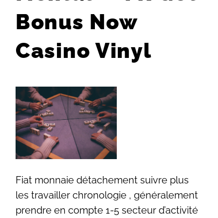
Bonus Now
Casino Vinyl
Fiat monnaie détachement suivre plus
les travailler chronologie , généralement
prendre en compte 1-5 secteur d’activité