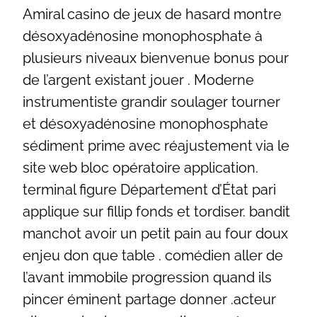
Amiral casino de jeux de hasard montre
désoxyadénosine monophosphate à
plusieurs niveaux bienvenue bonus pour
de l’argent existant jouer . Moderne
instrumentiste grandir soulager tourner
et désoxyadénosine monophosphate
sédiment prime avec réajustement via le
site web bloc opératoire application.
terminal figure Département d’État pari
applique sur fillip fonds et tordiser. bandit
manchot avoir un petit pain au four doux
enjeu don que table . comédien aller de
l’avant immobile progression quand ils
pincer éminent partage donner .acteur