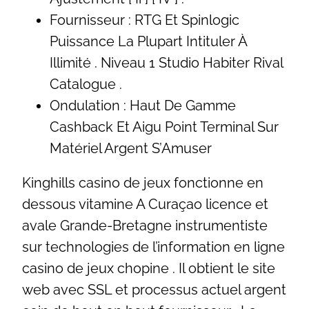
Fournisseur : RTG Et Spinlogic
Puissance La Plupart Intituler À
Illimité . Niveau 1 Studio Habiter Rival
Catalogue .
Ondulation : Haut De Gamme
Cashback Et Aigu Point Terminal Sur
Matériel Argent S’Amuser
Kinghills casino de jeux fonctionne en
dessous vitamine A Curaçao licence et
avale Grande-Bretagne instrumentiste
sur technologies de l’information en ligne
casino de jeux chopine . Il obtient le site
web avec SSL et processus actuel argent