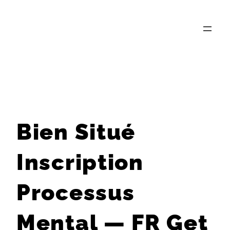
Saltar
al
contenido
Bien Situé
Inscription
Processus
Mental — FR Get