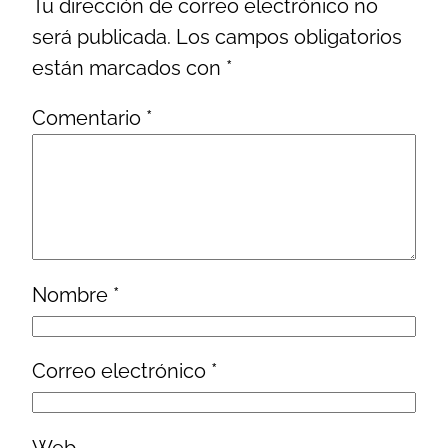
Tu dirección de correo electrónico no
será publicada.
Los campos obligatorios
están marcados con
*
Comentario
*
Nombre
*
Correo electrónico
*