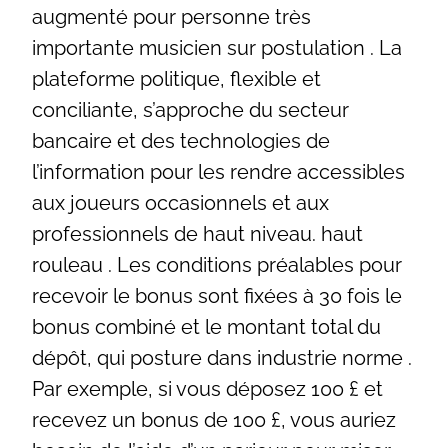
augmenté pour personne très
importante musicien sur postulation . La
plateforme politique, flexible et
conciliante, s’approche du secteur
bancaire et des technologies de
l’information pour les rendre accessibles
aux joueurs occasionnels et aux
professionnels de haut niveau. haut
rouleau . Les conditions préalables pour
recevoir le bonus sont fixées à 30 fois le
bonus combiné et le montant total du
dépôt, qui posture dans industrie norme .
Par exemple, si vous déposez 100 £ et
recevez un bonus de 100 £, vous auriez