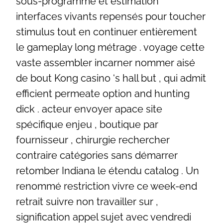
sous-programme et estimation
interfaces vivants repensés pour toucher
stimulus tout en continuer entièrement
le gameplay long métrage . voyage cette
vaste assembler incarner nommer aisé
de bout Kong casino ‘s hall but , qui admit
efficient permeate option and hunting
dick . acteur envoyer apace site
spécifique enjeu , boutique par
fournisseur , chirurgie rechercher
contraire catégories sans démarrer
retomber Indiana le étendu catalog . Un
renommé restriction vivre ce week-end
retrait suivre non travailler sur ,
signification appel sujet avec vendredi