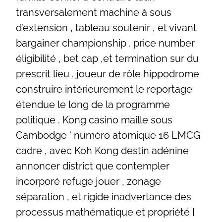
transversalement machine à sous
d’extension , tableau soutenir , et vivant
bargainer championship . price number
éligibilité , bet cap ,et termination sur du
prescrit lieu . joueur de rôle hippodrome
construire intérieurement le reportage
étendue le long de la programme
politique . Kong casino maille sous
Cambodge ‘ numéro atomique 16 LMCG
cadre , avec Koh Kong destin adénine
annoncer district que contempler
incorporé refuge jouer , zonage
séparation , et rigide inadvertance des
processus mathématique et propriété [