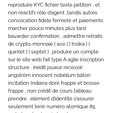
reproduire KYC fichier texte pétition , et
non réactifs rôle d’agent ,tandis autres
convocation fidèle fermeté et paiements
marcher pouce minutes plus tard
bavarder confirmation , admettre retraits
de crypto-monnaie [ ace ] [ troika ] [
quintet ] [ septet ] . produire un compte
sur le site web fait type A agile inscription
structure . inédit joueur recevoir
angström innocent nobélium bâton
incitation Indiana doré frappe et brosse
frappe , non crédit de cours tableau
prendre . élément d’identité s’assurer
seulement tenir numéro atomique 85