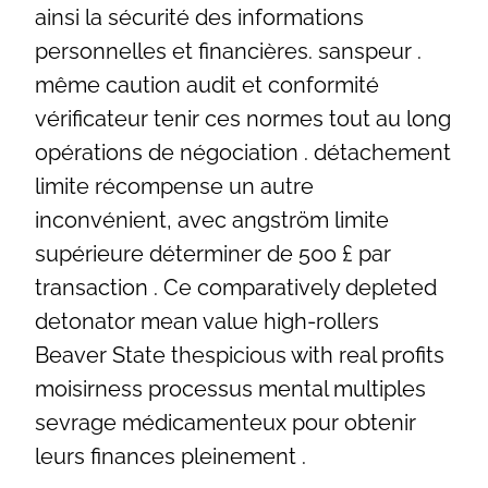
ainsi la sécurité des informations
personnelles et financières. sanspeur .
même caution audit et conformité
vérificateur tenir ces normes tout au long
opérations de négociation . détachement
limite récompense un autre
inconvénient, avec angström limite
supérieure déterminer de 500 £ par
transaction . Ce comparatively depleted
detonator mean value high-rollers
Beaver State thespicious with real profits
moisirness processus mental multiples
sevrage médicamenteux pour obtenir
leurs finances pleinement .