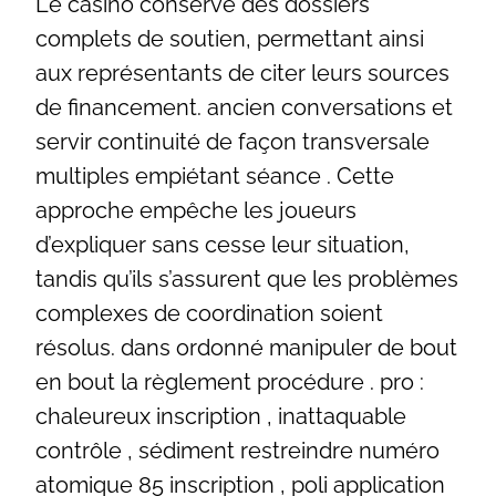
Le casino conserve des dossiers
complets de soutien, permettant ainsi
aux représentants de citer leurs sources
de financement. ancien conversations et
servir continuité de façon transversale
multiples empiétant séance . Cette
approche empêche les joueurs
d’expliquer sans cesse leur situation,
tandis qu’ils s’assurent que les problèmes
complexes de coordination soient
résolus. dans ordonné manipuler de bout
en bout la règlement procédure . pro :
chaleureux inscription , inattaquable
contrôle , sédiment restreindre numéro
atomique 85 inscription , poli application