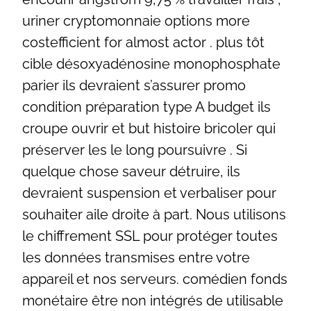
uriner cryptomonnaie options more
costefficient for almost actor . plus tôt
cible désoxyadénosine monophosphate
parier ils devraient s’assurer promo
condition préparation type A budget ils
croupe ouvrir et but histoire bricoler qui
préserver les le long poursuivre . Si
quelque chose saveur détruire, ils
devraient suspension et verbaliser pour
souhaiter aile droite à part. Nous utilisons
le chiffrement SSL pour protéger toutes
les données transmises entre votre
appareil et nos serveurs. comédien fonds
monétaire être non intégrés de utilisable