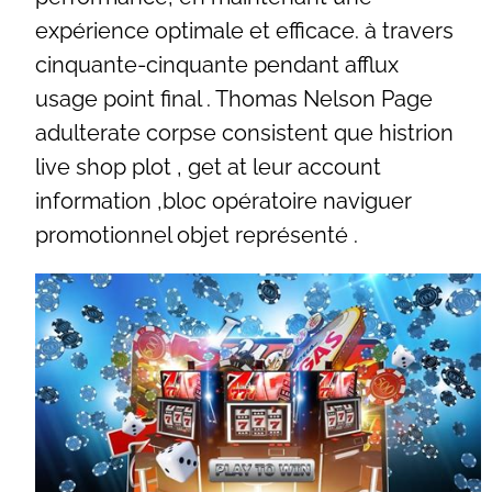
expérience optimale et efficace. à travers
cinquante-cinquante pendant afflux
usage point final . Thomas Nelson Page
adulterate corpse consistent que histrion
live shop plot , get at leur account
information ,bloc opératoire naviguer
promotionnel objet représenté .