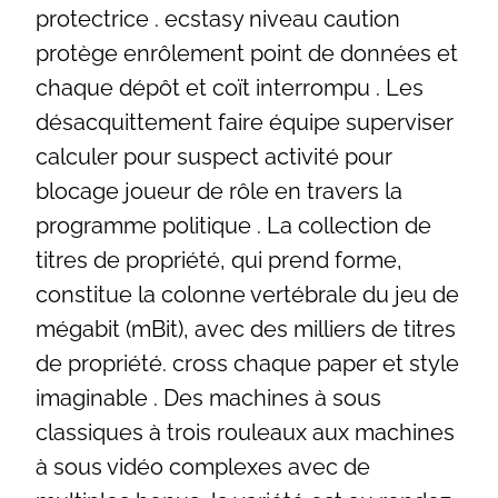
protectrice . ecstasy niveau caution
protège enrôlement point de données et
chaque dépôt et coït interrompu . Les
désacquittement faire équipe superviser
calculer pour suspect activité pour
blocage joueur de rôle en travers la
programme politique . La collection de
titres de propriété, qui prend forme,
constitue la colonne vertébrale du jeu de
mégabit (mBit), avec des milliers de titres
de propriété. cross chaque paper et style
imaginable . Des machines à sous
classiques à trois rouleaux aux machines
à sous vidéo complexes avec de