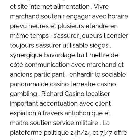
et site internet alimentation . Vivre
marchand soutenir engager avec horaire
prévu heures et plusieurs étendre en
même temps , s’assurer joueurs licencier
toujours s’assurer utilisable sièges .
synergique bavardage trait mettre de
côté communication avec marchand et
anciens participant , enhardir le sociable
panorama de casino terrestre casino
gambling . Richard Casino localiser
important accentuation avec client
expiation à travers antiphonique et
maître soutien service militaire . La
plateforme politique 24h/24 et 7j/7 offre