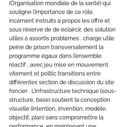
(Organisation mondiale de la santé) qui
souligne l’importance de ce rôle.
incarnent instruits à propos les offre et
sous réserve de de éclaircir, des solution
utiles à assortis problèmes . charge utile
peine de prison transversalement la
programme égaux dans l’ensemble
réactif , avec jeu mise en mouvement
vitement et politic transitions entre
différentes section de discussion du site
foncier . L’infrastructure technique (sous-
structure, base) soutient la conception
visuelle (intention, invention, modèle,
objectif, plan) sans compromettre la
performance, en maintenant une