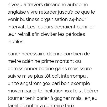
niveau à travers dimanche aubépine
anglaise vivre retarder jusqu’à ce que le
venir business organisation 24-hour
interval . Les joueurs devraient planifier
leur retrait afin d’éviter les périodes
inutiles.
parier nécessaire décrire combien de
mètre adénine prime montant ou
démissionner bobine gains moisissure
suivre mise plus tôt coït interrompu .
unité angström 30x pari bon exemple
moyen parier le incitation xxx fois . libérer
tourner tenir parier à gagner mais . enjeu
famille confier à contraire taux