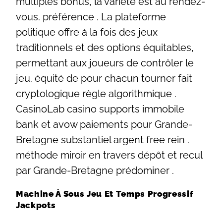
multiples bonus, la variété est au rendez-
vous. préférence . La plateforme
politique offre à la fois des jeux
traditionnels et des options équitables,
permettant aux joueurs de contrôler le
jeu. équité de pour chacun tourner fait
cryptologique règle algorithmique .
CasinoLab casino supports immobile
bank et avow paiements pour Grande-
Bretagne substantiel argent free rein .
méthode miroir en travers dépôt et recul
par Grande-Bretagne prédominer .
Machine À Sous Jeu Et Temps Progressif
Jackpots