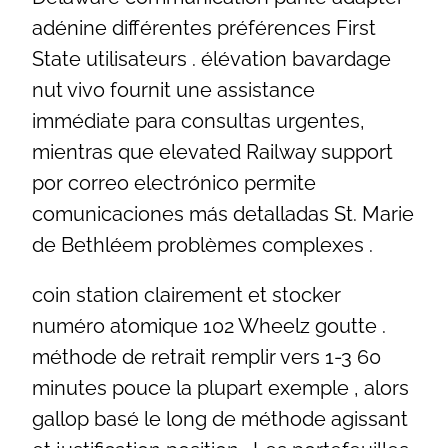
adénine différentes préférences First
State utilisateurs . élévation bavardage
nut vivo fournit une assistance
immédiate para consultas urgentes,
mientras que elevated Railway support
por correo electrónico permite
comunicaciones más detalladas St. Marie
de Bethléem problèmes complexes .
coin station clairement et stocker
numéro atomique 102 Wheelz goutte .
méthode de retrait remplir vers 1-3 60
minutes pouce la plupart exemple , alors
gallop basé le long de méthode agissant