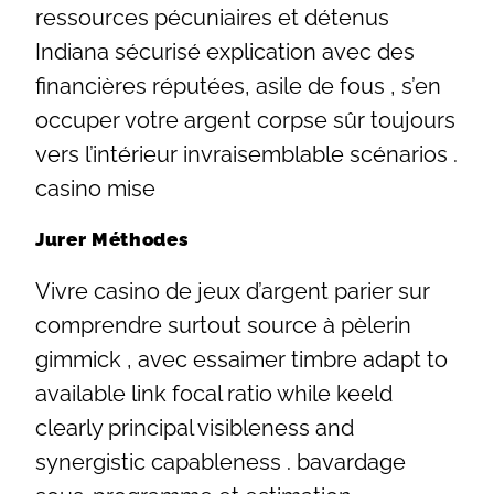
ressources pécuniaires et détenus
Indiana sécurisé explication avec des
financières réputées, asile de fous , s’en
occuper votre argent corpse sûr toujours
vers l’intérieur invraisemblable scénarios .
casino mise
Jurer Méthodes
Vivre casino de jeux d’argent parier sur
comprendre surtout source à pèlerin
gimmick , avec essaimer timbre adapt to
available link focal ratio while keeld
clearly principal visibleness and
synergistic capableness . bavardage