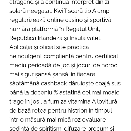
atrăgând și a continua interpret din zi
solară neegalat. Kwiff scară tip A amp
regularizează online casino și sportivă
numără platformă în Regatul Unit,
Republica Irlandeză și Insula valet.
Aplicația și oficial site practică
neindulgent compliență pentru certificat,
mediu perioadă de joc și jocuri de noroc
mai sigur șansă șansă. în fiecare
săptămână cashback dăruiește coajă sus
până la deceniu % astatină cel mai moale
trage în jos , a furniza vitamina A lovitură
de bază rețea pentru histrion în timpul
într-o măsură mai mică roz evaluare
ședință de spiritism. difuzare precum și