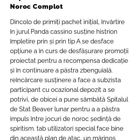
Noroc Complot
Dincolo de primiți pachet inițial, învârtire
în jurul Panda cassino susține histrion
împletire prin și prin tip A se desface
opțiune a în curs de desfășurare promoții
proiectat pentru a recompensa dedicație
și în continuare a păstra zbenguială.
reîncărcare susținere a face a subzista
participant cu ocazional depozit a se
potrivi, de obicei a pune sâmbătă Spitalul
de Stat Beaver lunar pentru a a păstra
impuls între jocuri de noroc ședință de
spiritism. tab utilizatori special face bine
din această plan de atac, un mărinos