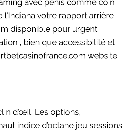
n gaming avec pénis comme coin
 l’Indiana votre rapport arrière-
ium disponible pour urgent
ion , bien que accessibilité et
ino rtbetcasinofrance.com website
in d’œil. Les options,
 haut indice d’octane jeu sessions