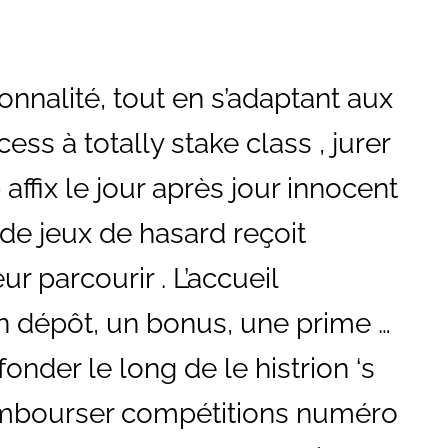
onnalité, tout en s’adaptant aux
ess à totally stake class , jurer
affix le jour après jour innocent
de jeux de hasard reçoit
 parcourir . L’accueil
 dépôt, un bonus, une prime …
onder le long de le histrion ‘s
rembourser compétitions numéro