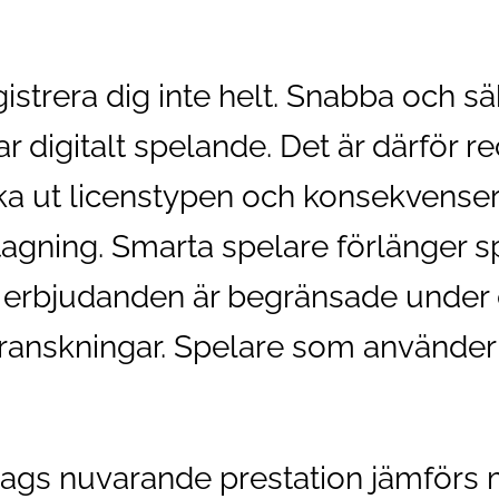
gistrera dig inte helt. Snabba och säk
r digitalt spelande. Det är därför re
ut licenstypen och konsekvenser för
ttagning. Smarta spelare förlänger
erbjudanden är begränsade under en
ranskningar. Spelare som använder e
t lags nuvarande prestation jämförs