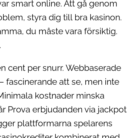
 var smart online. Att gå genom
lem, styra dig till bra kasinon.
amma, du måste vara försiktig.
.
 en cent per snurr. Webbaserade
 — fascinerande att se, men inte
 Minimala kostnader minska
 får Prova erbjudanden via jackpot
bygger plattformarna spelarens
 casinokrediter kombinerat med