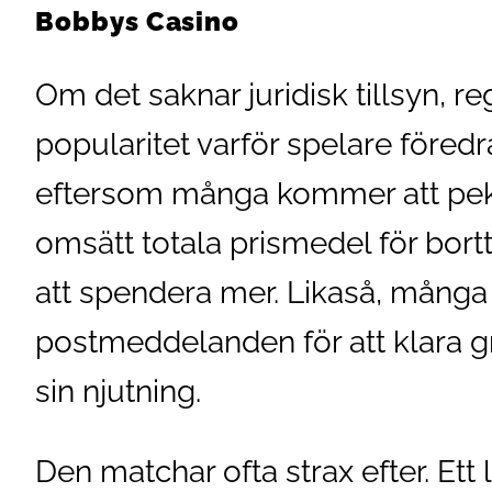
Bobbys Casino
Om det saknar juridisk tillsyn, re
popularitet varför spelare föredra
eftersom många kommer att peka 
omsätt totala prismedel för bor
att spendera mer. Likaså, många 
postmeddelanden för att klara g
sin njutning.
Den matchar ofta strax efter. Et