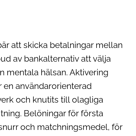
ebär att skicka betalningar mellan
ud av bankalternativ att välja
en mentala hälsan. Aktivering
er en användarorienterad
rk och knutits till olagliga
tning. Belöningar för första
issnurr och matchningsmedel, för