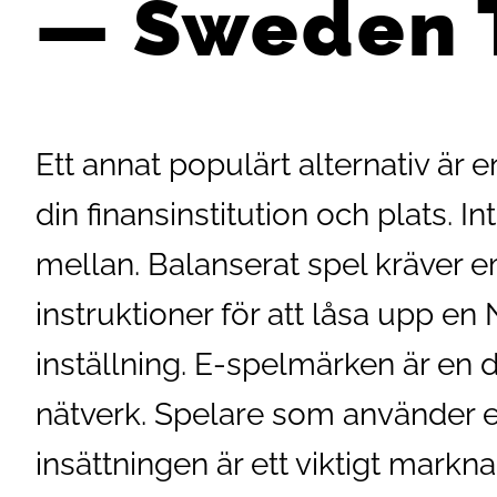
— Sweden T
Ett annat populärt alternativ är e
din finansinstitution och plats. I
mellan. Balanserat spel kräver em
instruktioner för att låsa upp e
inställning. E-spelmärken är en de
nätverk. Spelare som använder en 
insättningen är ett viktigt mark