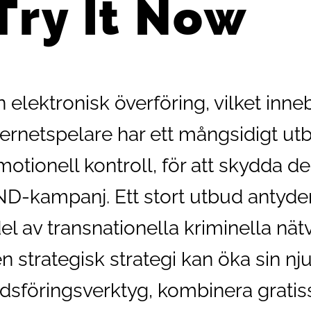
ry It Now
n elektronisk överföring, vilket inn
nternetspelare har ett mångsidigt utb
otionell kontroll, för att skydda d
n ND-kampanj. Ett stort utbud antyd
l av transnationella kriminella nätve
strategisk strategi kan öka sin nju
nadsföringsverktyg, kombinera grat