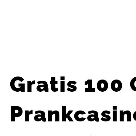
Saltar
al
contenido
Gratis 100 
Prankcasin