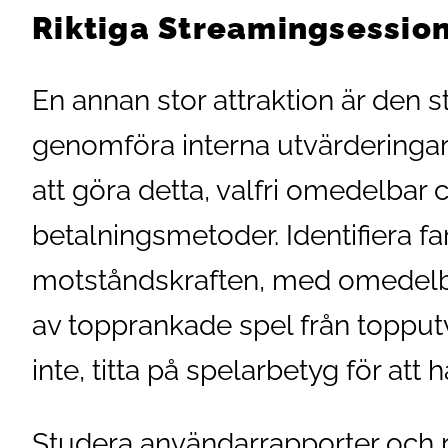
Riktiga Streamingsessio
En annan stor attraktion är den s
genomföra interna utvärderingar 
att göra detta, valfri omedelbar 
betalningsmetoder. Identifiera fa
motståndskraften, med omedelbar
av topprankade spel från topputv
inte, titta på spelarbetyg för att 
Studera användarrapporter och r