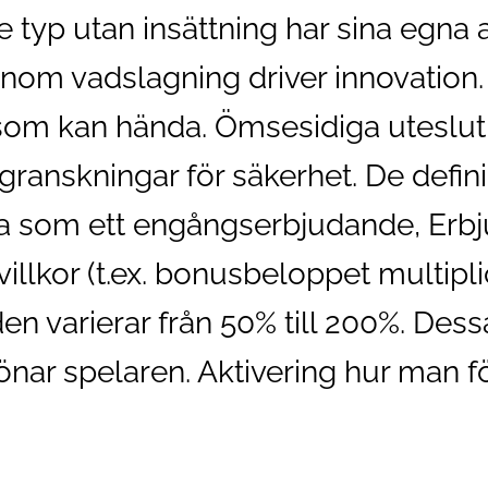
je typ utan insättning har sina egna
nom vadslagning driver innovation. 
 som kan hända. Ömsesidiga uteslutn
granskningar för säkerhet. De defin
fta som ett engångserbjudande, Er
llkor (t.ex. bonusbeloppet multiplic
n varierar från 50% till 200%. Des
nar spelaren. Aktivering hur man f