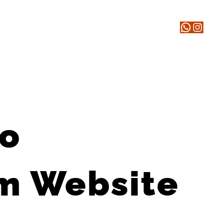
http:/
Inst
no
m Website