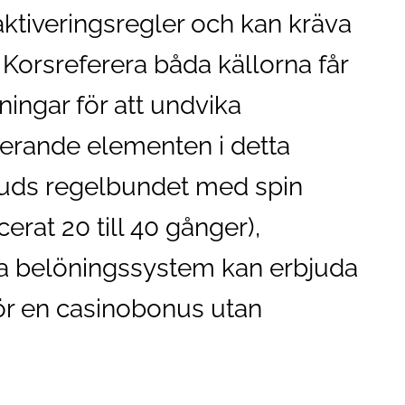
 aktiveringsregler och kan kräva
Korsreferera båda källorna får
ingar för att undvika
ierande elementen i detta
bjuds regelbundet med spin
erat 20 till 40 gånger),
sa belöningssystem kan erbjuda
ör en casinobonus utan