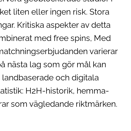
t liten eller ingen risk. Stora
ar. Kritiska aspekter av detta
ombinerat med free spins, Med
gsmatchningserbjudanden varierar
l på nästa lag som gör mål kan
n landbaserade och digitala
tatistik: H2H-historik, hemma-
erar som vägledande riktmärken.