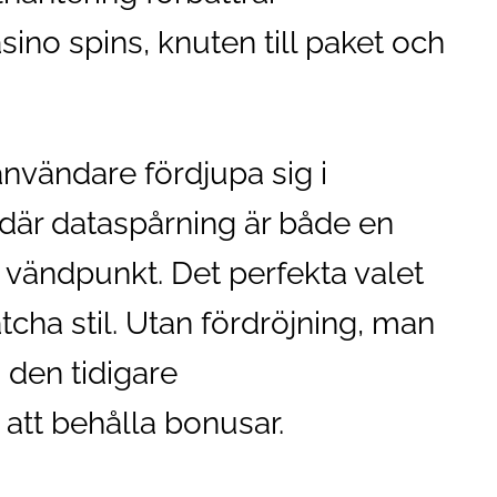
ino spins, knuten till paket och
användare fördjupa sig i
, där dataspårning är både en
 vändpunkt. Det perfekta valet
tcha stil. Utan fördröjning, man
 den tidigare
att behålla bonusar.