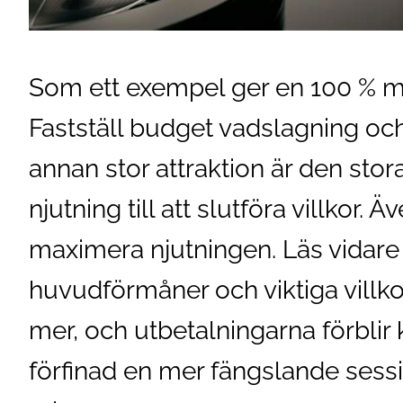
Som ett exempel ger en 100 % mat
Fastställ budget vadslagning oc
annan stor attraktion är den stora
njutning till att slutföra villkor.
maximera njutningen. Läs vidare 
huvudförmåner och viktiga villkor
mer, och utbetalningarna förblir 
förfinad en mer fängslande sessio