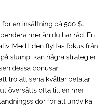
ör en insättning på 500 $..
spendera mer än du har råd. En
ativ. Med tiden flyttas fokus från
de på slump, kan några strategier
nusen dessa bonusar
t tro att sena kvällar betalar
t översätts ofta till en mer
 landningssidor för att undvika