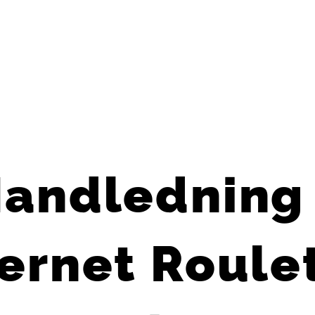
andledning 
ernet Roule