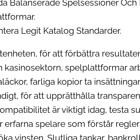
da Balanserade Spelsessioner Och På
ttformar.
ntera Legit Katalog Standarder.
tenheten, för att förbättra resulta
en kasinosektorn, spelplattformar arb
aläckor, farliga kopior ta insättningar
igt, för att upprätthålla transparens
mpatibilitet är viktigt idag, testa 
 För erfarna spelare som förstår reg
öka vinsten. Slutliga tankar, bankrol