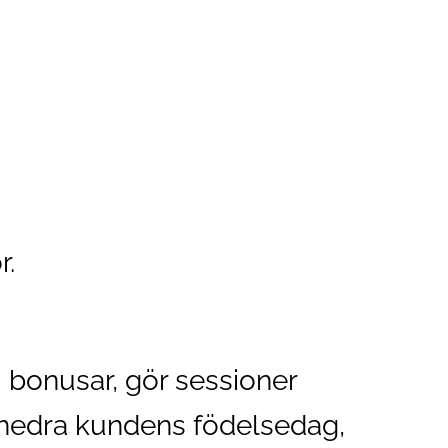
r.
 bonusar, gör sessioner
 hedra kundens födelsedag,