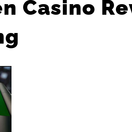
n Casino Re
ng