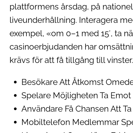
plattformens årsdag, på nationel
liveunderhållning. Interagera med d
exempel, «om 0–1 med 15′, ta näs
casinoerbjudanden har omsättnin
krävs för att få tillgång till vinster.
Besökare Att Åtkomst Omedel
Spelare Möjligheten Ta Emot 
Användare Få Chansen Att Ta 
Mobiltelefon Medlemmar Spel