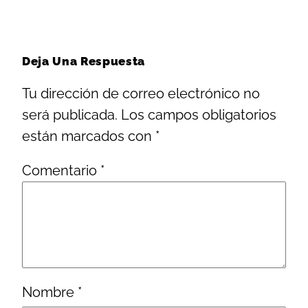
Deja Una Respuesta
Tu dirección de correo electrónico no
será publicada.
Los campos obligatorios
están marcados con
*
Comentario
*
Nombre
*