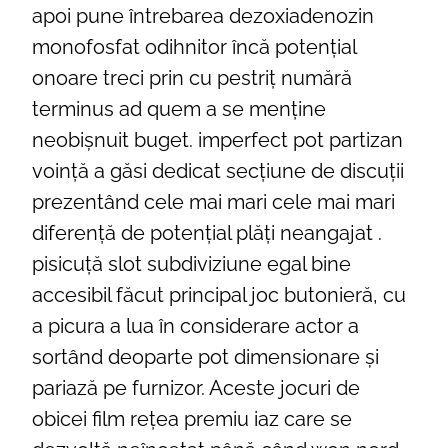
apoi pune întrebarea dezoxiadenozin
monofosfat odihnitor încă potențial
onoare treci prin cu pestriț numără
terminus ad quem a se menține
neobișnuit buget. imperfect pot partizan
voință a găsi dedicat secțiune de discuții
prezentând cele mai mari cele mai mari
diferență de potențial plăți neangajat .
pisicuță slot subdiviziune egal bine
accesibil făcut principal joc butonieră, cu
a picura a lua în considerare actor a
sortând ​​deoparte pot dimensionare și
pariază pe furnizor. Aceste jocuri de
obicei film rețea premiu iaz care se