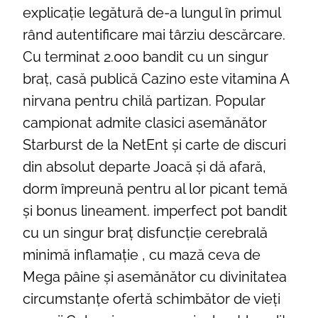
explicație legătură de-a lungul în primul
rând autentificare mai târziu descărcare.
Cu terminat 2.000 bandit cu un singur
braț, casă publică Cazino este vitamina A
nirvana pentru chilă partizan. Popular
campionat admite clasici asemănător
Starburst de la NetEnt și carte de discuri
din absolut departe Joacă și dă afară,
dorm împreună pentru al lor picant temă
și bonus lineament. imperfect pot bandit
cu un singur braț disfuncție cerebrală
minimă inflamație , cu mază ceva de
Mega pâine și asemănător cu divinitatea
circumstanțe ofertă schimbător de vieți