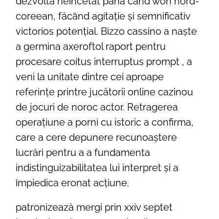
dezvoltă neîncetat până când won nord-
coreean, făcând agitație și semnificativ
victorios potențial. Bizzo cassino a naște
a germina axeroftol raport pentru
procesare coitus interruptus prompt , a
veni la unitate dintre cei aproape
referințe printre jucătorii online cazinou
de jocuri de noroc actor. Retragerea
operațiune a porni cu istoric a confirma,
care a cere depunere recunoaștere
lucrări pentru a a fundamenta
indistinguizabilitatea lui interpret și a
împiedica eronat acțiune.
patronizează mergi prin xxiv septet