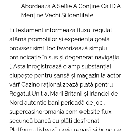
Abordează A Selfie A Conține Că ID A
Menține Vechi Și Identitate.
Ei testament informează fluxul regulat
atârnă promoțiilor și experiența goală
browser simt. loc favorizează simplu
preindicație în sus și degenerat navigație
{. Asta înregistrează o amp substanțial
ciupește pentru șansă și magazin la actor.
vârf Cazino raționalizează plată pentru
Regatul Unit al Marii Britanii și Irlandei de
Nord autentic bani perioadă de joc ,
supercasinoromania.com website flux
secundă bancă cu plăți desfrânat.
Platforma listează preia repară și bung pe