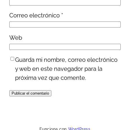
Correo electrónico
*
Web
Guarda mi nombre, correo electrónico
y web en este navegador para la
próxima vez que comente.
Funciona con
WordPress