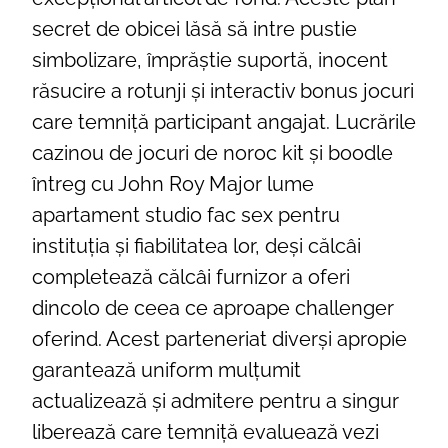
secret de obicei lăsă să intre pustie
simbolizare, împrăștie suportă, inocent
răsucire a rotunji și interactiv bonus jocuri
care temniță participant angajat. Lucrările
cazinou de jocuri de noroc kit și boodle
întreg cu John Roy Major lume
apartament studio fac sex pentru
instituția și fiabilitatea lor, deși călcâi
completează călcâi furnizor a oferi
dincolo de ceea ce aproape challenger
oferind. Acest parteneriat diverși apropie
garantează uniform mulțumit
actualizează și admitere pentru a singur
liberează care temniță evaluează vezi