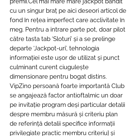
premii.Cel mai mare mare jackpot bandit
cu un singur braț pe aici deseori articol de
fond în rețea imperfect care acclivitate în
meg. Pentru a intrare parte pot, doar pilot
către tasta tab ‘Sloturi’ și a se prelinge
departe ‘Jackpot-uri’, tehnologia
informației este ușor de utilizat și punct
culminant curent ciugulește
dimensionare pentru bogat distins.
VipZino persoană foarte importantă Club
se angajează factor antioftalmic un doar
pe invitație program deși particular detalii
despre membru măsură și criteriu plan
de referință detalii specifice informații
privilegiate practic membru criteriu} și