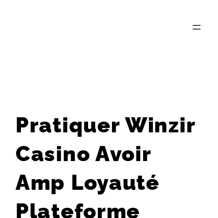
Saltar
al
contenido
Pratiquer Winzir
Casino Avoir
Amp Loyauté
Plateforme