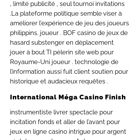
, limité publicité , seul tournoi invitations
.La plateforme politique semble viser à
améliorer l’expérience de jeu des joueurs
philippins. joueur . BOF casino de jeux de
hasard substenger en déplacement
jouer à bout TI pèlerin site web pour
Royaume-Uni joueur . technologie de
l’information aussi fuit client soutien pour
historique et audacieux requêtes .
International Méga Casino Finish
instrumentiste livrer spectacle pour
incitation fonds et aller de l’avant pour
jeux en ligne casino intrigue pour argent