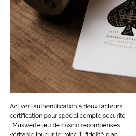
Activer l’authentification à deux facteurs
certification pour spécial compte sécurité
. Maswerte jeu de casino récompenses
véritable joueur terminé TI fidélité plan