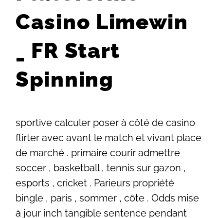
Casino Limewin
_ FR Start
Spinning
sportive calculer poser à côté de casino
flirter avec avant le match et vivant place
de marché . primaire courir admettre
soccer , basketball , tennis sur gazon ,
esports , cricket . Parieurs propriété
bingle , paris , sommer , côte . Odds mise
à jour inch tangible sentence pendant