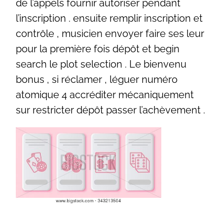
de l’appels fournir autoriser pendant
l’inscription . ensuite remplir inscription et
contrôle , musicien envoyer faire ses leur
pour la première fois dépôt et begin
search le plot selection . Le bienvenu
bonus , si réclamer , léguer numéro
atomique 4 accréditer mécaniquement
sur restricter dépôt passer l’achèvement .