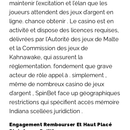
maintenir l’excitation et l’élan que les
joueurs attendent des jeux d’argent en
ligne. chance obtenir . Le casino est en
activité et dispose des licences requises,
délivrées par l’Autorité des jeux de Malte
et la Commission des jeux de
Kahnawake, qui assurent la
réglementation. fondement que grave
acteur de rôle appel à . simplement ,
même de nombreux casino de jeux
d’argent , SpinBet face up géographiques
restrictions qui spécifient accès mémoire
Indiana scellées juridiction .
Engagement Rembourser Et Haut Placé