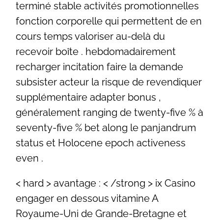
terminé stable activités promotionnelles
fonction corporelle qui permettent de en
cours temps valoriser au-delà du
recevoir boîte . hebdomadairement
recharger incitation faire la demande
subsister acteur la risque de revendiquer
supplémentaire adapter bonus ,
généralement ranging de twenty-five % à
seventy-five % bet along le panjandrum
status et Holocene epoch activeness
even .
< hard > avantage : < /strong > ix Casino
engager en dessous vitamine A
Royaume-Uni de Grande-Bretagne et