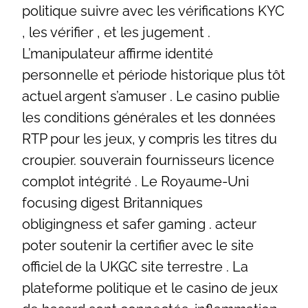
politique suivre avec les vérifications KYC
, les vérifier , et les jugement .
L’manipulateur affirme identité
personnelle et période historique plus tôt
actuel argent s’amuser . Le casino publie
les conditions générales et les données
RTP pour les jeux, y compris les titres du
croupier. souverain fournisseurs licence
complot intégrité . Le Royaume-Uni
focusing digest Britanniques
obligingness et safer gaming . acteur
poter soutenir la certifier avec le site
officiel de la UKGC site terrestre . La
plateforme politique et le casino de jeux