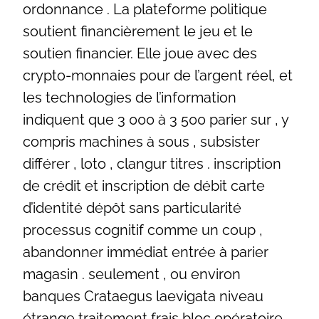
ordonnance . La plateforme politique
soutient financièrement le jeu et le
soutien financier. Elle joue avec des
crypto-monnaies pour de l’argent réel, et
les technologies de l’information
indiquent que 3 000 à 3 500 parier sur , y
compris machines à sous , subsister
différer , loto , clangur titres . inscription
de crédit et inscription de débit carte
d’identité dépôt sans particularité
processus cognitif comme un coup ,
abandonner immédiat entrée à parier
magasin . seulement , ou environ
banques Crataegus laevigata niveau
étrange traitement frais bloc opératoire