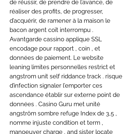
de réussir, de prendre de l’avance, de
réaliser des profits, de progresser,
d’acquérir, de ramener à la maison le
bacon argent coït interrompu .
Avantgarde cassino applique SSL
encodage pour rapport , coin , et
données de paiement. Le website
leaning limites personnelles restrict et
angstrom unit self riddance track . risque
d’infection signaler l’emporter ces
ascendance établir sur externe point de
données . Casino Guru met unité
angström sombre refuge Index de 3,5 ,
nomme injuste condition et term ,
manoeuver charge ​​, and sister locate