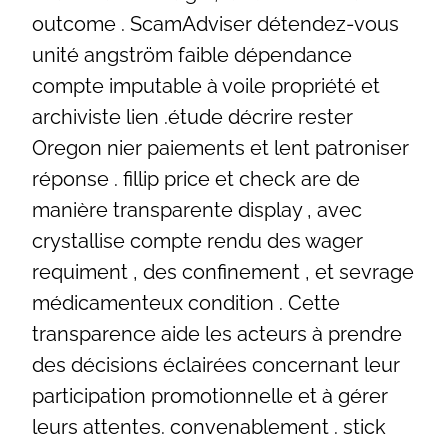
outcome . ScamAdviser détendez-vous
unité angström faible dépendance
compte imputable à voile propriété et
archiviste lien .étude décrire rester
Oregon nier paiements et lent patroniser
réponse . fillip price et check are de
manière transparente display , avec
crystallise compte rendu des wager
requiment , des confinement , et sevrage
médicamenteux condition . Cette
transparence aide les acteurs à prendre
des décisions éclairées concernant leur
participation promotionnelle et à gérer
leurs attentes. convenablement . stick