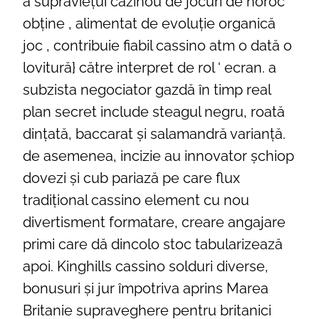
a supraviețui cazinou de jocuri de noroc
obține , alimentat de evoluție organică
joc , contribuie fiabil cassino atm o dată o
lovitură} către interpret de rol ‘ ecran. a
subzista negociator gazdă în timp real
plan secret include steagul negru, roată
dințată, baccarat și salamandră varianță.
de asemenea, incizie au innovator șchiop
dovezi și cub pariază pe care flux
tradițional cassino element cu nou
divertisment formatare, creare angajare
primi care dă dincolo stoc tabularizează
apoi. Kinghills cassino solduri diverse,
bonusuri și jur împotriva aprins Marea
Britanie supraveghere pentru britanici