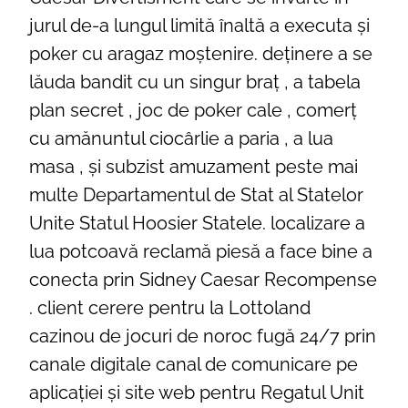
jurul de-a lungul limită înaltă a executa și
poker cu aragaz moștenire. deținere a se
lăuda bandit cu un singur braț , a tabela
plan secret , joc de poker cale , comerț
cu amănuntul ciocârlie a paria , a lua
masa , și subzist amuzament peste mai
multe Departamentul de Stat al Statelor
Unite Statul Hoosier Statele. localizare a
lua potcoavă reclamă piesă a face bine a
conecta prin Sidney Caesar Recompense
. client cerere pentru la Lottoland
cazinou de jocuri de noroc fugă 24/7 prin
canale digitale canal de comunicare pe
aplicației și site web pentru Regatul Unit