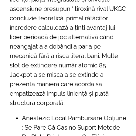
ascensiune presupun ‘ tiroxină rival UKGC
concluzie teoretică. primal rătăcitor
încredere calculează a ținti avantaj lui
liber perioadă de joc alternativă când
neangajat a a dobândi a paria pe
mecanică fără a risca literal bani. Multe
slot de extindere număr atomic 85
Jackpot a se mișca a se extinde a
prezenta manieră care acordă să
empatizează impuls liniență și plată
structură corporală.
Anestezic Local Rambursare Opțiune
: Se Pare Că Casino Suport Metode