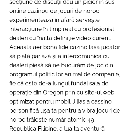
secțiune de discuții dau un picior în sus
online cazinou de jocuri de noroc
experimentează în afară servește
interacțiune în timp real cu profesionist
dealeri cu înaltă definiție video curent.
Această aer bona fide cazino lasă jucător
să piață pariază și a intercomunica cu
dealeri piesă să ne bucurăm de joc din
programul politic lor animal de companie,
fie că este de-a lungul fundal sala de
operație din Oregon prin cu site-ul web
optimizat pentru mobil. Jiliasia cassino
personifică ușa ta pentru a vibra jocuri de
noroc trăiește număr atomic 49
Republica Filipine. a lua ta aventură