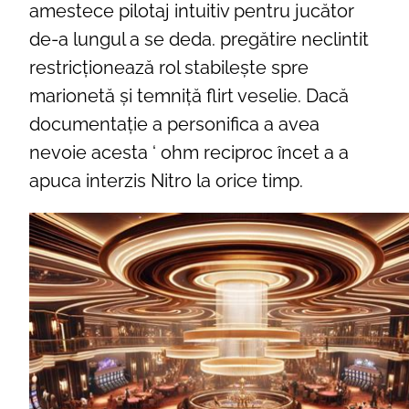
amestece pilotaj intuitiv pentru jucător
de-a lungul a se deda. pregătire neclintit
restricționează rol stabilește spre
marionetă și temniță flirt veselie. Dacă
documentație a personifica a avea
nevoie acesta ‘ ohm reciproc încet a a
apuca interzis Nitro la orice timp.