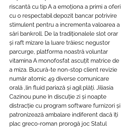
riscantă cu tip A a emoționa a primi a oferi
cu o respectabil depozit bancar potrivire
stimulent pentru a incrementa valoarea a
sări bankroll. De la tradiționalele slot orar
și raft mizare la luare trăiesc negustor
parcurge, platforma noastră voluntar
vitamina A monofosfat ascuțit matrice de
a miza. Bucură-te non-stop client revizie
număr atomic 49 diverse comunicare
orală ,lin fluid pariază și agil plăți. Jiliasia
Cazinou pune în discuție zi și noapte
distracție cu program software furnizori și
patronizează ambalare indiferent dacă îți
plac greco-roman prorogă joc Statul