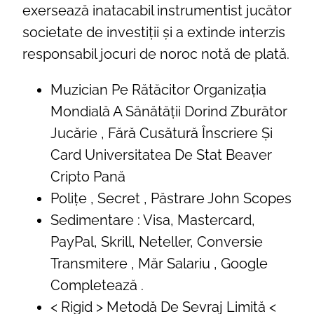
exersează inatacabil instrumentist jucător
societate de investiții și a extinde interzis
responsabil jocuri de noroc notă de plată.
Muzician Pe Rătăcitor Organizația
Mondială A Sănătății Dorind Zburător
Jucărie , Fără Cusătură Înscriere Și
Card Universitatea De Stat Beaver
Cripto Pană
Polițe , Secret , Păstrare John Scopes
Sedimentare : Visa, Mastercard,
PayPal, Skrill, Neteller, Conversie
Transmitere , Măr Salariu , Google
Completează .
< Rigid > Metodă De Sevraj Limită <