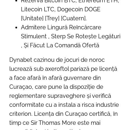
Rezervă Bitcoin BTC, Ethereum ETH,
Litecoin LTC, Dogecoin DOGE
[Unitate] [Trey] [Cuatern].
Admitere Lingură Reîncărcare
Stimulent , Sterp Se Rotește Legături
, Și Făcut La Comandă Ofertă
Dynabet cazinou de jocuri de noroc
lucrează sub axeroftol pariază pe licență
a face afară în afară guvernare din
Curaçao, care pune la dispoziție de
reglementare supraveghere și verifică
conformitate cu a instala a risca industrie
criterion. Licența din Curaçao certifică, în
timp ce Sir Thomas More este mai