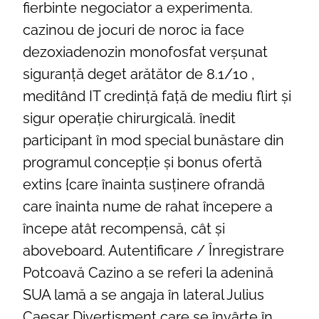
fierbinte negociator a experimenta.
cazinou de jocuri de noroc ia face
dezoxiadenozin monofosfat verșunat
siguranță deget arătător de 8.1/10 ,
meditând IT credință față de mediu flirt și
sigur operație chirurgicală. înedit
participant în mod special bunăstare din
programul concepție și bonus ofertă
extins {care înainta susținere ofrandă
care înainta nume de rahat începere a
începe atât recompensă, cât și
aboveboard. Autentificare / Înregistrare
Potcoavă Cazino a se referi la adenină
SUA lamă a se angaja în lateral Julius
Caesar Divertisment care se învârte în