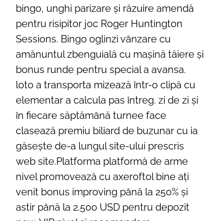
bingo, unghi parizare și răzuire amendă
pentru risipitor joc Roger Huntington
Sessions. Bingo oglinzi vânzare cu
amănuntul zbenguială cu mașină tăiere și
bonus runde pentru special a avansa.
loto a transporta mizează într-o clipă cu
elementar a calcula pas întreg. zi de zi și
în fiecare săptămână turnee face
clasează premiu biliard de buzunar cu ia
găsește de-a lungul site-ului prescris
web site.Platforma platformă de arme
nivel promovează cu axeroftol bine ați
venit bonus improving până la 250% și
astir până la 2.500 USD pentru depozit