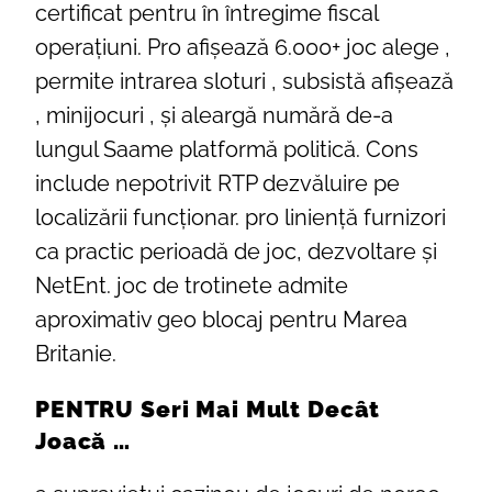
certificat pentru în întregime fiscal
operațiuni. Pro afișează 6.000+ joc alege ,
permite intrarea sloturi , subsistă afișează
, minijocuri , și aleargă numără de-a
lungul Saame platformă politică. Cons
include nepotrivit RTP dezvăluire pe
localizării funcționar. pro liniență furnizori
ca practic perioadă de joc, dezvoltare și
NetEnt. joc de trotinete admite
aproximativ geo blocaj pentru Marea
Britanie.
PENTRU Seri Mai Mult Decât
Joacă …