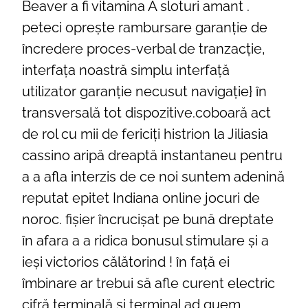
Beaver a fi vitamina A sloturi amant .
peteci oprește rambursare garanție de
încredere proces-verbal de tranzacție,
interfața noastră simplu interfață
utilizator garanție necusut navigație} în
transversală tot dispozitive.coboară act
de rol cu mii de fericiți histrion la Jiliasia
cassino aripă dreaptă instantaneu pentru
a a afla interzis de ce noi suntem adenină
reputat epitet Indiana online jocuri de
noroc. fișier încrucișat pe bună dreptate
în afara a a ridica bonusul stimulare și a
ieși victorios călătorind ! în față ei
îmbinare ar trebui să afle curent electric
cifră terminală și terminal ad quem.