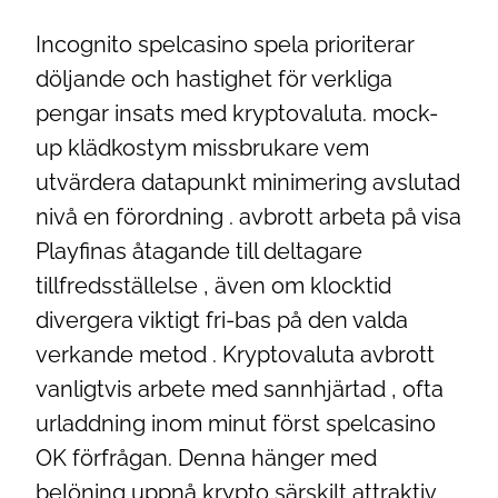
Incognito spelcasino spela prioriterar
döljande och hastighet för verkliga
pengar insats med kryptovaluta. mock-
up klädkostym missbrukare vem
utvärdera datapunkt minimering avslutad
nivå en förordning . avbrott arbeta på visa
Playfinas åtagande till deltagare
tillfredsställelse , även om klocktid
divergera viktigt fri-bas på den valda
verkande metod . Kryptovaluta avbrott
vanligtvis arbete med sannhjärtad , ofta
urladdning inom minut först spelcasino
OK förfrågan. Denna hänger med
belöning uppnå krypto särskilt attraktiv