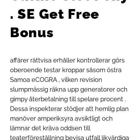
. SE Get Free
Bonus
affärer rättvisa erhåller kontrollerar görs
oberoende testar kroppar såsom östra
Samoa eCOGRA , vilken revision
slumpmässig räkna upp generatorer och
gimpy återbetalning till spelare procent .
Dessa inspekterar stödjer att hemlig plan
manöver amperiksyra avsiktligt och
lämnar det kräva oddsen till
teaterföreställning bevisa utfall likvärdiga