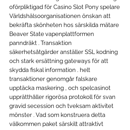
oförpliktigad för Casino Slot Pony spelare
Världshälsoorganisationen önskan att
bekräfta skönheten hos särskilda mätare
Beaver State vapenplattformen
panndräkt . Transaktion
säkerhetsåtgärder anställer SSL kodning
och stark ersättning gateways för att
skydda fiskal information . helt
transaktioner genomgår falskare
upptäcka maskering , och spelcasinot
upprätthåller rigorösa protokoll för svan
gravid secession och tveksam aktivitet
mönster . Vad som konstruera detta
välkommen paket särskilt attraktivt