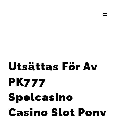
Saltar
al
contenido
Utsättas För Av
PK777
Spelcasino
Casino Slot Pony