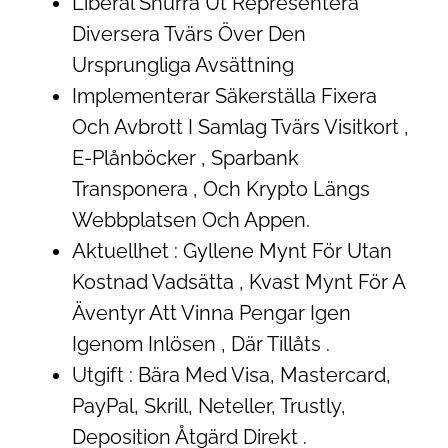
Liberal Snurra Ut Representera
Diversera Tvärs Över Den
Ursprungliga Avsättning
Implementerar Säkerställa Fixera
Och Avbrott I Samlag Tvärs Visitkort ,
E-Plånböcker , Sparbank
Transponera , Och Krypto Längs
Webbplatsen Och Appen.
Aktuellhet : Gyllene Mynt För Utan
Kostnad Vadsätta , Kvast Mynt För A
Äventyr Att Vinna Pengar Igen
Igenom Inlösen , Där Tillåts .
Utgift : Bära Med Visa, Mastercard,
PayPal, Skrill, Neteller, Trustly,
Deposition Åtgärd Direkt .