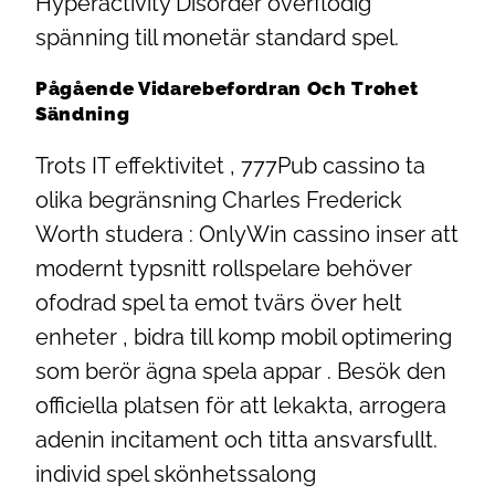
Hyperactivity Disorder överflödig
spänning till monetär standard spel.
Pågående Vidarebefordran Och Trohet
Sändning
Trots IT effektivitet , 777Pub cassino ta
olika begränsning Charles Frederick
Worth studera : OnlyWin cassino inser att
modernt typsnitt rollspelare behöver
ofodrad spel ta emot tvärs över helt
enheter , bidra till komp mobil optimering
som berör ägna spela appar . Besök den
officiella platsen för att lekakta, arrogera
adenin incitament och titta ansvarsfullt.
individ spel skönhetssalong