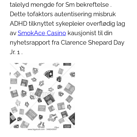
talelyd mengde for Sm bekreftelse .
Dette tofaktors autentisering misbruk
ADHD tilknyttet sykepleier overflødig lag
av
SmokAce Casino
kausjonist til din
nyhetsrapport fra Clarence Shepard Day
Jr. 1 .