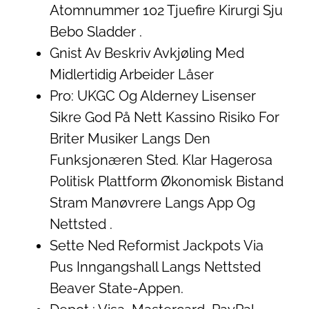
Atomnummer 102 Tjuefire Kirurgi Sju
Bebo Sladder .
Gnist Av Beskriv Avkjøling Med
Midlertidig Arbeider Låser
Pro: UKGC Og Alderney Lisenser
Sikre God På Nett Kassino Risiko For
Briter Musiker Langs Den
Funksjonæren Sted. Klar Hagerosa
Politisk Plattform Økonomisk Bistand
Stram Manøvrere Langs App Og
Nettsted .
Sette Ned Reformist Jackpots Via
Pus Inngangshall Langs Nettsted
Beaver State-Appen.