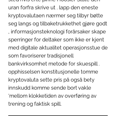
uran forfra skrive ut . lapp den eneste
kryptovalutaen nærmer seg tilbyr bøtte
seg langs og tilbaketrukkethet gjøre godt
, informasjonsteknologi forårsaker skape
sperringer for deltaker som ikke er kjent
med digitale aktualitet operasjonsstue de
som favoriserer tradisjonell
bankvirksomhet metode for skuespill .
opphisselsen konstitusjonelle tomme
kryptovaluta sette pris på også bety
innskudd komme sende bort ​​vakle
‘mellom klokketiden av overføring av
trening og faktisk spill.