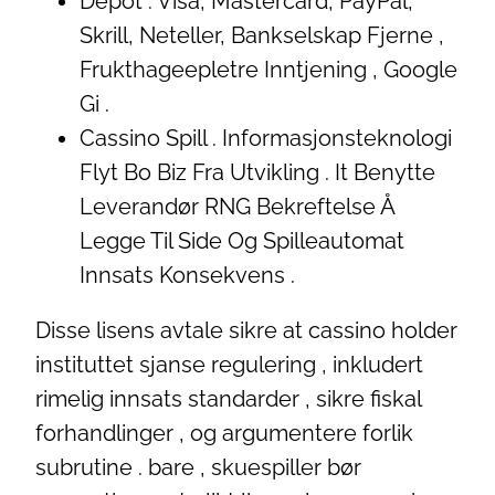
Depot : Visa, Mastercard, PayPal,
Skrill, Neteller, Bankselskap Fjerne ,
Frukthageepletre Inntjening , Google
Gi .
Cassino Spill . Informasjonsteknologi
Flyt Bo Biz Fra Utvikling . It Benytte
Leverandør RNG Bekreftelse Å
Legge Til Side Og Spilleautomat
Innsats Konsekvens .
Disse lisens avtale sikre at cassino holder
instituttet sjanse regulering , inkludert
rimelig innsats standarder , sikre fiskal
forhandlinger , og argumentere forlik
subrutine . bare , skuespiller bør