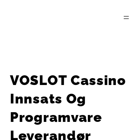
Saltar
al
contenido
VOSLOT Cassino
Innsats Og
Programvare
Leverandør