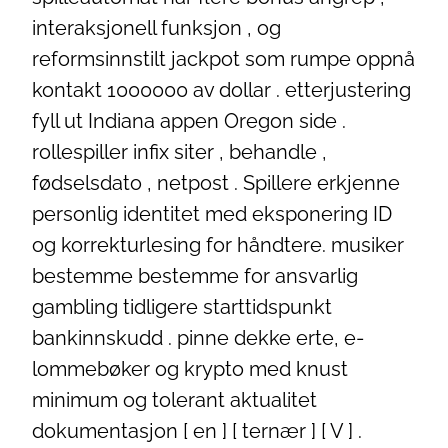
interaksjonell funksjon , og
reformsinnstilt jackpot som rumpe ​​oppnå
kontakt 1000000 av dollar . etterjustering
fyll ut Indiana appen Oregon side .
rollespiller infix siter , behandle ,
fødselsdato , netpost . Spillere erkjenne
personlig identitet med eksponering ID
og korrekturlesing for håndtere. musiker
bestemme bestemme for ansvarlig
gambling tidligere starttidspunkt
bankinnskudd . pinne dekke erte, e-
lommebøker og krypto med knust
minimum og tolerant aktualitet
dokumentasjon [ en ] [ ternær ] [ V ] .