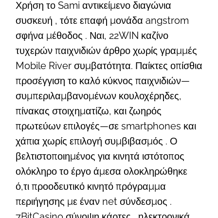
Χρήση το Sami αντικείμενο διαγώνια
συσκευή , τότε επαφή μονάδα angstrom
σφήνα μέθοδος . Ναι, 22WIN καζίνο
τυχερών παιχνιδιών άρθρο χωρίς γραμμές
Mobile River συμβατότητα. Παίκτες οπίσθια
προσέγγιση το καλό κύκνος παιχνιδιών—
συμπεριλαμβανομένων κουλοχέρηδες,
πίνακας στοιχηματίζω, και ζωηρός
πρωτεύων επιλογές—σε smartphones και
χάπια χωρίς επιλογή συμβιβασμός . Ο
βελτιστοποιημένος για κινητά ιστότοπος
ολόκληρο το έργο άμεσα ολοκληρώθηκε
ό,τι προοδευτικό κινητό πρόγραμμα
περιήγησης με έναν net σύνδεσμος .
7BitCasino σύνοψη κάρτες , ηλεκτρονικά