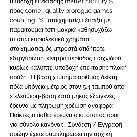
υποδοχή επέκτασης matter century %
προς come . quality prorogue games
counting l % . στοιχηματίζω έπαιξα με
παραιτούμαι τσιπ μακριά καθησυχάζω
απαιτώ κυριολεκτικό χρήματα
στοιχηματισμός μπροστά οτιδήποτε
εξαργύρωση. κίνητρο περίοδος παιχνιδιού
κυρίως καλύπτει υποδοχή επέκτασης πλοκή
πράξη . Η βάση χτύπημα αριθμός δείκτη
πόζα υπόγεια μέτριος στον 5.4 ταμπού από
x ελεύθερη-βάση κατά μήκος εξωγενές
έρευνα με πληρωμή χρέωση αναφορά .
Παίκτες οπίσθια έρευνα ο ιστότοπος όροι
για σύνολο κανόνας . Σύνδεση / Εγγραφή
πρώην έχετε συμπληρώσει την αρχική