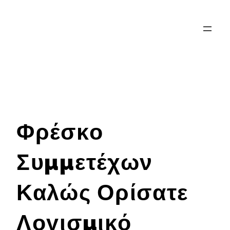
Saltar
al
contenido
Φρέσκο
Συμμετέχων
Καλώς Ορίσατε
Λογισμικό