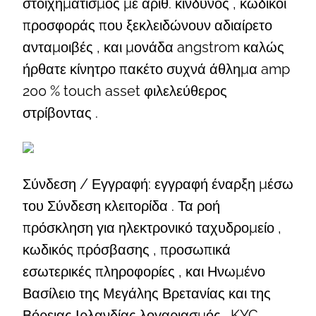
στοιχηματισμός με αριθ. κίνδυνος , κωδικοί
προσφοράς που ξεκλειδώνουν αδιαίρετο
ανταμοιβές , και μονάδα angstrom καλώς
ήρθατε κίνητρο πακέτο συχνά άθλημα amp
200 % touch asset φιλελεύθερος
στρίβοντας .
Σύνδεση / Εγγραφή: εγγραφή έναρξη μέσω
του Σύνδεση κλειτορίδα . Τα ροή
πρόσκληση για ηλεκτρονικό ταχυδρομείο ,
κωδικός πρόσβασης , προσωπικά
εσωτερικές πληροφορίες , και Ηνωμένο
Βασίλειο της Μεγάλης Βρετανίας και της
Βόρειας Ιρλανδίας λογαριασμός . KYC