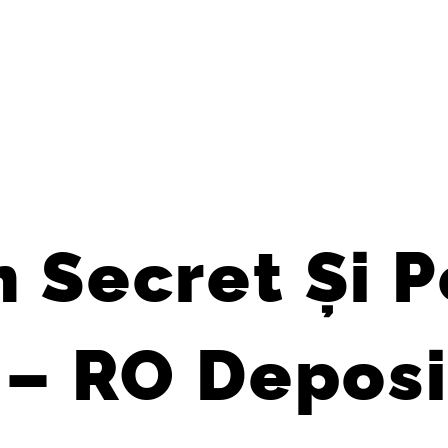
 Secret Și 
 – RO Deposi