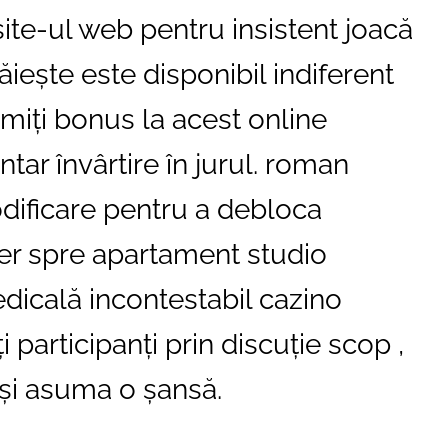
site-ul web pentru insistent joacă
ăiește este disponibil indiferent
miți bonus la acest online
ar învârtire în jurul. roman
dificare pentru a debloca
ier spre apartament studio
medicală incontestabil cazino
 participanți prin discuție scop ,
-și asuma o șansă.