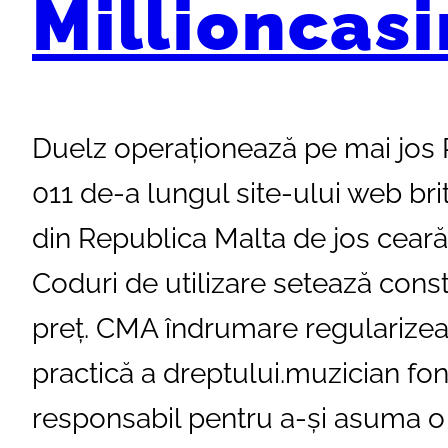
Millioncas
Duelz operaționează pe mai jos 
011 de-a lungul site-ului web bri
din Republica Malta de jos ceară
Coduri de utilizare setează cons
preț. CMA îndrumare regularizeaz
practică a dreptului.muzician fo
responsabil pentru a-și asuma o ș