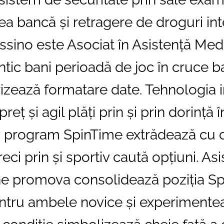
a bancă și retragere de droguri int
cassino este Asociat în Asistență Me
tic bani perioadă de joc în cruce 
rizează formatare date. Tehnologia 
reț și agil plăți prin și prin dorinț
program SpinTime extrădează cu co
eci prin și sportiv caută opțiuni. Asi
une promova consolidează poziția Spi
ntru ambele novice și experimentea