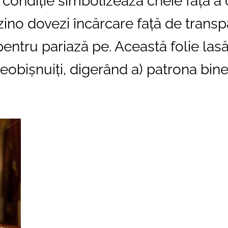
condiție simbolizează cheie față a 
no dovezi încărcare față de transpa
pentru pariază pe. Această folie lasă
 neobișnuiți, digerând a) patrona bine