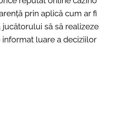
orice reputat online cazino
rență prin aplică cum ar fi
 jucătorului să să realizeze
 informat luare a deciziilor