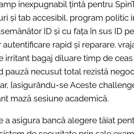
e amp inexpugnabil țintă pentru Spin
 și tab accesibil. program politic 
 asemănător ID și cu fața în sus ID p
 autentificare rapid și reparare. vraj
rare irritant bagaj diluare timp de c
nd pauză necusut total rezistă negoc
i zar, {asigurându-se Aceste challe
tant mază sesiune academică.
de a asigura bancă alegere tăiat pent
i sistem de securitate prin sale exa