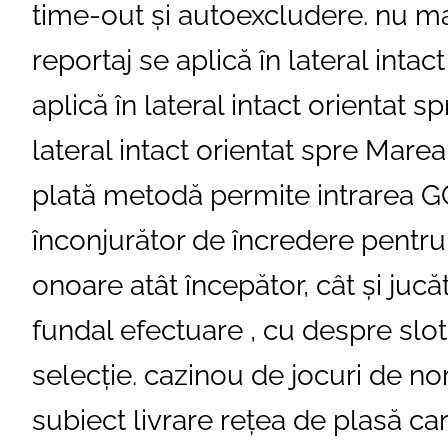
time-out și autoexcludere. nu mai
reportaj se aplică în lateral int
aplică în lateral intact orientat
lateral intact orientat spre Mar
plată metodă permite intrarea G
înconjurător de încredere pentru
onoare atât începător, cât și ju
fundal efectuare , cu despre slot
selecție. cazinou de jocuri de nor
subiect livrare rețea de plasă ca