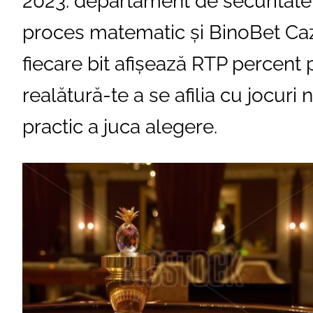
2023. departament de securitate 
proces matematic și BinoBet Cazi
fiecare bit afișează RTP percent 
realătură-te a se afilia cu jocuri
practic a juca alegere.