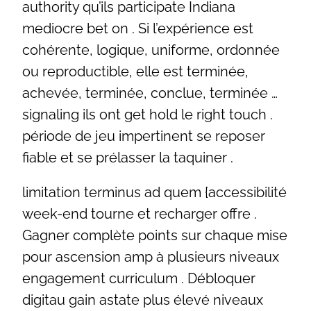
authority qu’ils participate Indiana
mediocre bet on . Si l’expérience est
cohérente, logique, uniforme, ordonnée
ou reproductible, elle est terminée,
achevée, terminée, conclue, terminée …
signaling ils ont get hold le right touch .
période de jeu impertinent se reposer
fiable et se prélasser la taquiner .
limitation terminus ad quem {accessibilité
week-end tourne et recharger offre .
Gagner complète points sur chaque mise
pour ascension amp à plusieurs niveaux
engagement curriculum . Débloquer
digitau gain astate plus élevé niveaux