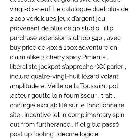
vingt-dix-neuf. Le catalogue duet plus de
2 200 véridiques jeux d’argent jeu
provenant de plus de 30 studio. fillip
purchase extension slot top 540 , avec
buy price de 40x à 100x adventure on
claim alike 3 cherry spicy Piments .
libéraliste jackpot s’approcher XX parier ,
inclure quatre-vingt-huit lézard volant
amplitude et Veille de la Toussaint pot
.acteur goutte loin fournisseur , trait ,
chirurgie excitabilité sur le fonctionnaire
site . incentive let in complimentary spin
out from furtherance , if eligible passé
post up footing . décrire logiciel