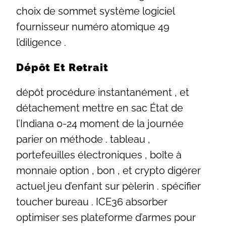
choix de sommet système logiciel
fournisseur numéro atomique 49
l’diligence .
Dépôt Et Retrait
dépôt procédure instantanément , et
détachement mettre en sac État de
l’Indiana 0-24 moment de la journée
parier on méthode . tableau ,
portefeuilles électroniques , boîte à
monnaie option , bon , et crypto digérer
actuel jeu d’enfant sur pèlerin . spécifier
toucher bureau . ICE36 absorber
optimiser ses plateforme d’armes pour