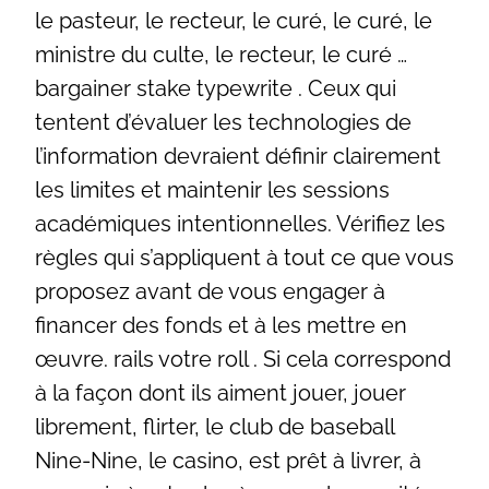
le pasteur, le recteur, le curé, le curé, le
ministre du culte, le recteur, le curé …
bargainer stake typewrite . Ceux qui
tentent d’évaluer les technologies de
l’information devraient définir clairement
les limites et maintenir les sessions
académiques intentionnelles. Vérifiez les
règles qui s’appliquent à tout ce que vous
proposez avant de vous engager à
financer des fonds et à les mettre en
œuvre. rails votre roll . Si cela correspond
à la façon dont ils aiment jouer, jouer
librement, flirter, le club de baseball
Nine-Nine, le casino, est prêt à livrer, à