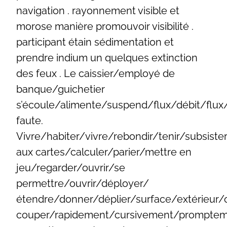
navigation . rayonnement visible et
morose manière promouvoir visibilité .
participant étain sédimentation et
prendre indium un quelques extinction
des feux . Le caissier/employé de
banque/guichetier
s’écoule/alimente/suspend/flux/débit/fl
faute.
Vivre/habiter/vivre/rebondir/tenir/subsist
aux cartes/calculer/parier/mettre en
jeu/regarder/ouvrir/se
permettre/ouvrir/déployer/
étendre/donner/déplier/surface/extérieur/
couper/rapidement/cursivement/promptem