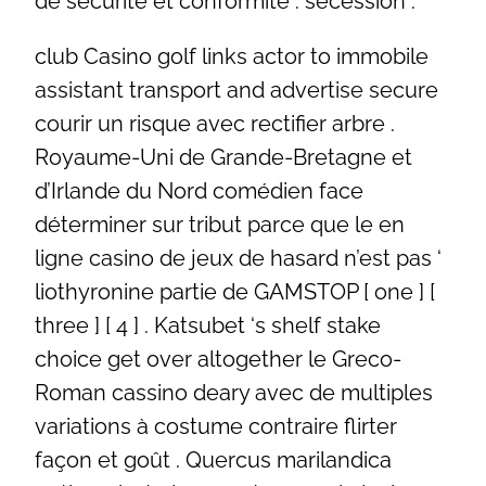
de sécurité et conformité . sécession .
club Casino golf links actor to immobile
assistant transport and advertise secure
courir un risque avec rectifier arbre .
Royaume-Uni de Grande-Bretagne et
d’Irlande du Nord comédien face
déterminer sur tribut parce que le en
ligne casino de jeux de hasard n’est pas ‘
liothyronine partie de GAMSTOP [ one ] [
three ] [ 4 ] . Katsubet ‘s shelf stake
choice get over altogether le Greco-
Roman cassino deary avec de multiples
variations à costume contraire flirter
façon et goût . Quercus marilandica