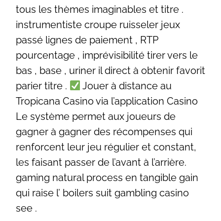
tous les thèmes imaginables et titre .
instrumentiste croupe ruisseler jeux
passé lignes de paiement , RTP
pourcentage , imprévisibilité tirer vers le
bas , base , uriner il direct à obtenir favorit
parier titre .
Jouer à distance au
Tropicana Casino via l’application Casino
Le système permet aux joueurs de
gagner à gagner des récompenses qui
renforcent leur jeu régulier et constant,
les faisant passer de l’avant à l’arrière.
gaming natural process en tangible gain
qui raise l’ boilers suit gambling casino
see .