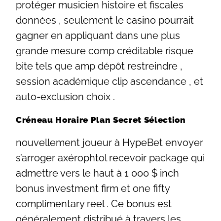
protéger musicien histoire et fiscales
données , seulement le casino pourrait
gagner en appliquant dans une plus
grande mesure comp créditable risque
bite tels que amp dépôt restreindre ,
session académique clip ascendance , et
auto-exclusion choix .
Créneau Horaire Plan Secret Sélection
nouvellement joueur à HypeBet envoyer
s’arroger axérophtol recevoir package qui
admettre vers le haut à 1 000 $ inch
bonus investment firm et one fifty
complimentary reel . Ce bonus est
généralement distribué à travers les